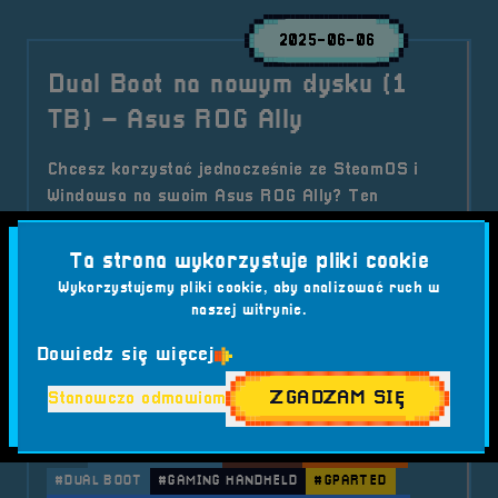
2025-06-06
Dual Boot na nowym dysku (1
TB) – Asus ROG Ally
Chcesz korzystać jednocześnie ze SteamOS i
Windowsa na swoim Asus ROG Ally? Ten
szczegółowy poradnik krok po kroku pokaże Ci,
jak bezpiecznie wymienić dysk, wykonać backup,
Ta strona wykorzystuje pliki cookie
zainstalować oba systemy oraz swobodnie się
Wykorzystujemy pliki cookie, aby analizować ruch w
między nimi przełączać. Idealne rozwiązanie dla
naszej witrynie.
graczy i entuzjastów technologii, którzy chcą w
Dowiedz się więcej
pełni wykorzystać możliwości swojego
urządzenia.
ZGADZAM SIĘ
Stanowczo odmawiam
Kategorie wpisu:
Aktualności
Tagi:
#ASUS ROG ALLY
#BACKUP
#BOOT MENU
#DUAL BOOT
#GAMING HANDHELD
#GPARTED