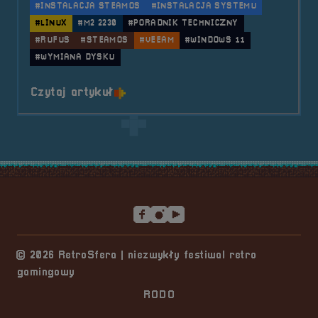
#INSTALACJA STEAMOS
#INSTALACJA SYSTEMU
#LINUX
#M2 2230
#PORADNIK TECHNICZNY
#RUFUS
#STEAMOS
#VEEAM
#WINDOWS 11
#WYMIANA DYSKU
o tytule Dual Boot na nowym dysk
Czytaj artykuł
Stopka serwisu
© 2026 RetroSfera | niezwykły festiwal retro
gamingowy
RODO