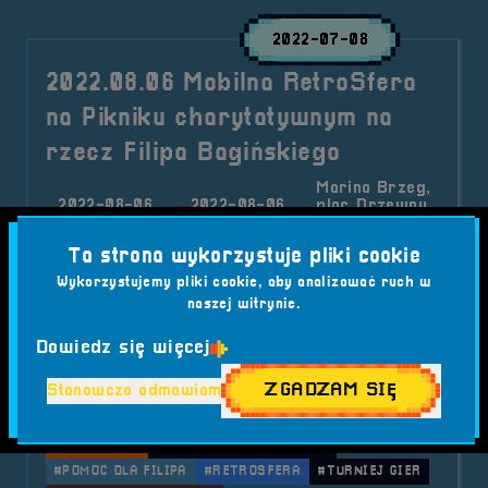
2022-07-08
2022.08.06 Mobilna RetroSfera
na Pikniku charytatywnym na
rzecz Filipa Bagińskiego
Marina Brzeg,
2022-08-06
2022-08-06
plac Drzewny
13:00:00
20:00:00
3, 49-300
Brzeg
Ta strona wykorzystuje pliki cookie
06.08.2022 Organizujemy Piknik charytatywny
Wykorzystujemy pliki cookie, aby analizować ruch w
dla Filipa Bagińskiego aby wesprzeć nierówną
naszej witrynie.
walkę tego młodego wojownika...
Dowiedz się więcej
Kategorie wpisu:
Mobilna RetroSfera
Wydarzenia
ZGADZAM SIĘ
Stanowczo odmawiam
Tagi:
#AKCJA CHARYTATYWNA
#ATRAKCJE PIKNIKOWE
#FILIP BAGIŃSKI
#GRY RETRO
#PIKNIK CHARYTATYWNY
#POMOC DLA FILIPA
#RETROSFERA
#TURNIEJ GIER