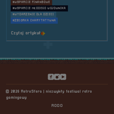
#WSPARCIE FINANSOWE
#WSPARCIE MŁODEGO WOJOWNIKA
#WYDARZENIE DLA DZIECI
#ZBIÓRKA CHARYTATYWNA
o tytule 2022.08.06 Mobilna Retro
Czytaj artykuł
Stopka serwisu
© 2026 RetroSfera | niezwykły festiwal retro
gamingowy
RODO