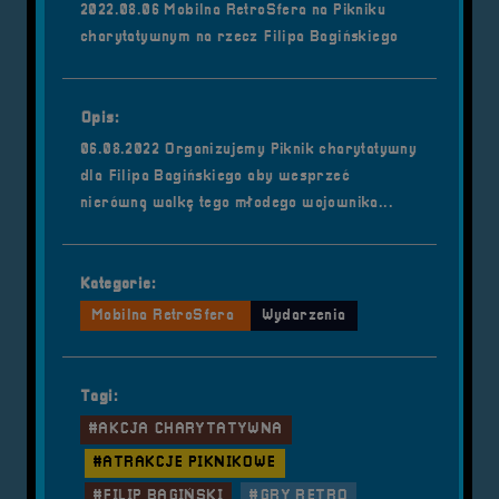
2022.08.06 Mobilna RetroSfera na Pikniku
charytatywnym na rzecz Filipa Bagińskiego
Opis:
06.08.2022 Organizujemy Piknik charytatywny
dla Filipa Bagińskiego aby wesprzeć
nierówną walkę tego młodego wojownika...
Kategorie:
Mobilna RetroSfera
Wydarzenia
Tagi:
#AKCJA CHARYTATYWNA
#ATRAKCJE PIKNIKOWE
#FILIP BAGIŃSKI
#GRY RETRO