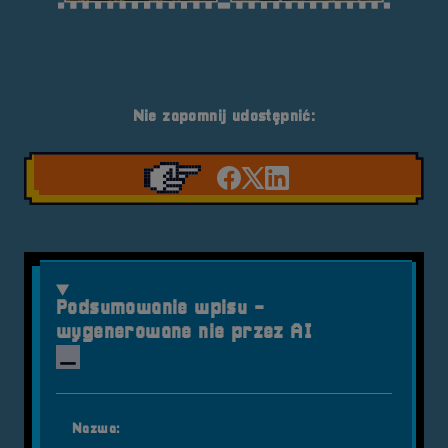
Nie zapomnij udostępnić:
Udostępnij na facebook'
Udostępnij na Twiter
Udostępnij na Link
Podsumowanie wpisu -
wygenerowane nie przez AI
Nazwa: