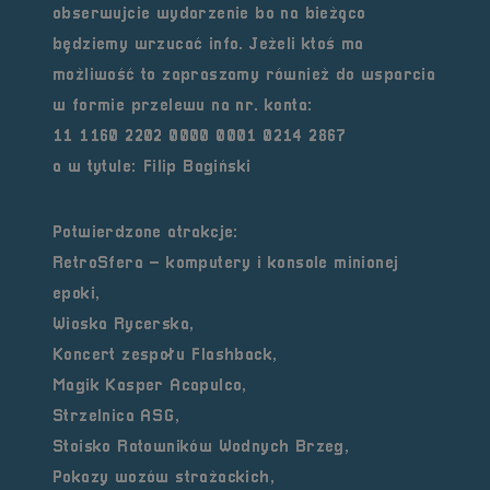
obserwujcie wydarzenie bo na bieżąco
będziemy wrzucać info. Jeżeli ktoś ma
możliwość to zapraszamy również do wsparcia
w formie przelewu na nr. konta:
11 1160 2202 0000 0001 0214 2867
a w tytule: Filip Bagiński
Potwierdzone atrakcje:
RetroSfera – komputery i konsole minionej
epoki,
Wioska Rycerska,
Koncert zespołu Flashback,
Magik Kasper Acapulco,
Strzelnica ASG,
Stoisko Ratowników Wodnych Brzeg,
Pokazy wozów strażackich,