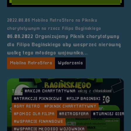
2022.08.06 Mobilna RetroSfera na Pikniku
charytatywnym na rzecz Filipa Bagińskiego
06.08.2022 Organizujemy Piknik charytatywny
dla Filipa Bagińskiego aby wesprzeć nierówną
walkę tego młodego wojownika...
Mobilna RetroSfera
Wydarzenia
Tagi:
#AKCJA CHARYTATYWNA
#ATRAKCJE PIKNIKOWE
#FILIP BAGIŃSKI
#GRY RETRO
#PIKNIK CHARYTATYWNY
#POMOC DLA FILIPA
#RETROSFERA
#TURNIEJ GIER
#WSPARCIE FINANSOWE
#WSPARCIE MŁODEGO WOJOWNIKA