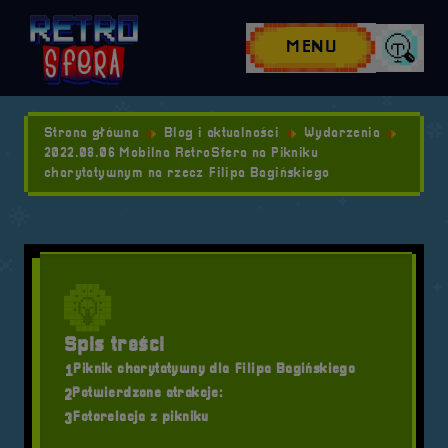
Przejdź do nawigacji
Przejdź do stopki
Przejdź do treści
MENU
Wyszuk
Strona główna
Blog i aktualności
Wydarzenia
2022.08.06 Mobilna RetroSfera na Pikniku
charytatywnym na rzecz Filipa Bagińskiego
Spis treści
Piknik charytatywny dla Filipa Bagińskiego
1
Potwierdzone atrakcje:
2
Fotorelacja z pikniku
3