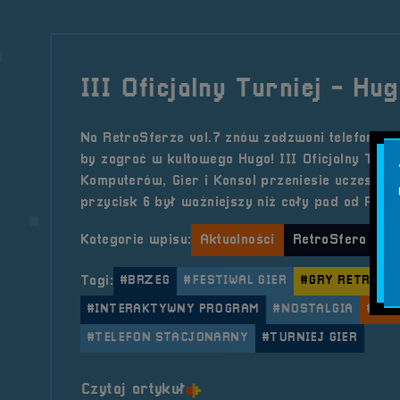
III Oficjalny Turniej - Hu
Na RetroSferze vol.7 znów zadzwoni telefon st
by zagrać w kultowego Hugo! III Oficjalny Turni
Komputerów, Gier i Konsol przeniesie uczestni
przycisk 6 był ważniejszy niż cały pad od PlayS
Kategorie wpisu:
Aktualności
RetroSfera vol.
Tagi:
#BRZEG
#FESTIWAL GIER
#GRY RETRO
#INTERAKTYWNY PROGRAM
#NOSTALGIA
#POL
#TELEFON STACJONARNY
#TURNIEJ GIER
o tytule III Oficjalny Turni
Czytaj artykuł