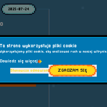
2025-07-24
go
acjonarny – tym razem,
ej Festiwalu
Ta strona wykorzystuje pliki cookie
ków w czasy, gdy
Wykorzystujemy pliki cookie, aby analizować ruch w naszej witrynie
tation.
Dowiedz się więcej
 7
Turnieje RS7
ZGADZAM SIĘ
Stanowczo odmawiam
#HUGO
SAT
#RETROSFERA
ej &#8211; Hugo