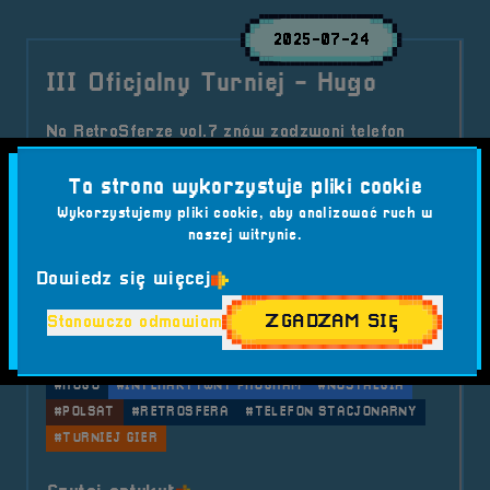
2025-07-24
III Oficjalny Turniej - Hugo
Na RetroSferze vol.7 znów zadzwoni telefon
stacjonarny – tym razem, by zagrać w
kultowego Hugo! III Oficjalny Turniej Festiwalu
Ta strona wykorzystuje pliki cookie
Komputerów, Gier i Konsol przeniesie
Wykorzystujemy pliki cookie, aby analizować ruch w
naszej witrynie.
uczestników w czasy, gdy przycisk 6 był
ważniejszy niż cały pad od PlayStation.
Dowiedz się więcej
Kategorie wpisu:
ZGADZAM SIĘ
Stanowczo odmawiam
Aktualności
RetroSfera vol. 7
Turnieje RS7
Tagi:
#BRZEG
#FESTIWAL GIER
#GRY RETRO
#HUGO
#INTERAKTYWNY PROGRAM
#NOSTALGIA
#POLSAT
#RETROSFERA
#TELEFON STACJONARNY
#TURNIEJ GIER