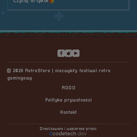
o tytule III Oficjalny Turniej &#8
Czytaj artykuł
Stopka serwisu
© 2026 RetroSfera | niezwykły festiwal retro
gamingowy
RODO
Polityka prywatności
Kontakt
Zrealizowane i wspierane przez: