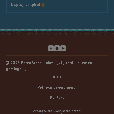
o tytule Zwiedzanie Zamku i Rat
Czytaj artykuł
Stopka serwisu
© 2026 RetroSfera | niezwykły festiwal retro
gamingowy
RODO
Polityka prywatności
Kontakt
Zrealizowane i wspierane przez: