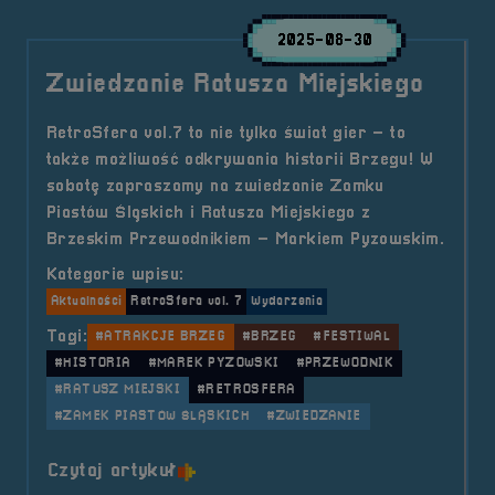
2025-08-30
Zwiedzanie Ratusza Miejskiego
RetroSfera vol.7 to nie tylko świat gier – to
także możliwość odkrywania historii Brzegu! W
sobotę zapraszamy na zwiedzanie Zamku
Piastów Śląskich i Ratusza Miejskiego z
Brzeskim Przewodnikiem – Markiem Pyzowskim.
Kategorie wpisu:
Aktualności
RetroSfera vol. 7
Wydarzenia
Tagi:
#ATRAKCJE BRZEG
#BRZEG
#FESTIWAL
#HISTORIA
#MAREK PYZOWSKI
#PRZEWODNIK
#RATUSZ MIEJSKI
#RETROSFERA
#ZAMEK PIASTÓW ŚLĄSKICH
#ZWIEDZANIE
o tytule Zwiedzanie Ratusza Miejs
Czytaj artykuł