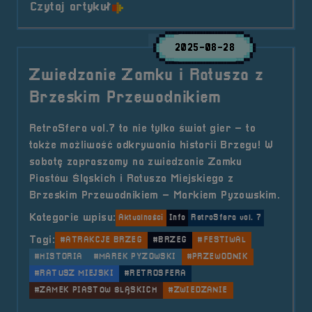
o tytule Zwiedzanie Zamku Piastó
Czytaj artykuł
2025-08-28
Zwiedzanie Zamku i Ratusza z
Brzeskim Przewodnikiem
RetroSfera vol.7 to nie tylko świat gier – to
także możliwość odkrywania historii Brzegu! W
sobotę zapraszamy na zwiedzanie Zamku
Piastów Śląskich i Ratusza Miejskiego z
Brzeskim Przewodnikiem – Markiem Pyzowskim.
Kategorie wpisu:
Aktualności
Info
RetroSfera vol. 7
Tagi:
#ATRAKCJE BRZEG
#BRZEG
#FESTIWAL
#HISTORIA
#MAREK PYZOWSKI
#PRZEWODNIK
#RATUSZ MIEJSKI
#RETROSFERA
#ZAMEK PIASTÓW ŚLĄSKICH
#ZWIEDZANIE