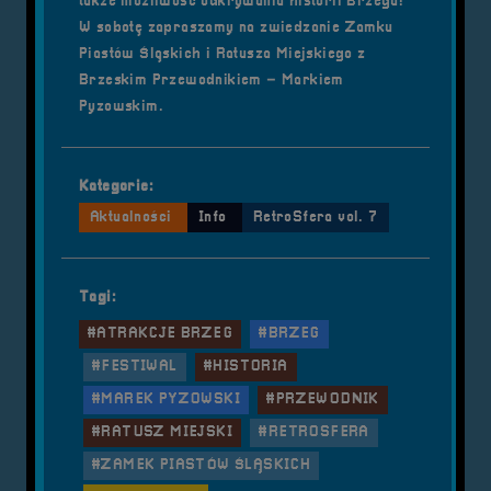
także możliwość odkrywania historii Brzegu!
W sobotę zapraszamy na zwiedzanie Zamku
Piastów Śląskich i Ratusza Miejskiego z
Brzeskim Przewodnikiem – Markiem
Pyzowskim.
Kategorie:
Aktualności
Info
RetroSfera vol. 7
Tagi:
#ATRAKCJE BRZEG
#BRZEG
#FESTIWAL
#HISTORIA
#MAREK PYZOWSKI
#PRZEWODNIK
#RATUSZ MIEJSKI
#RETROSFERA
#ZAMEK PIASTÓW ŚLĄSKICH