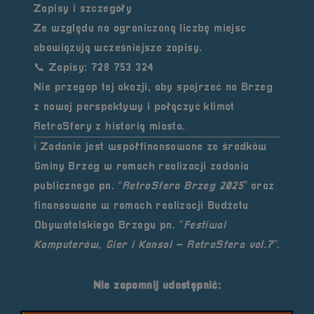
Zapisy i szczegóły
Ze względu na ograniczoną liczbę miejsc
obowiązują wcześniejsze zapisy.
📞 Zapisy: 728 753 324
Nie przegap tej okazji, aby spojrzeć na Brzeg
z nowej perspektywy i połączyć klimat
RetroSfery z historią miasta.
ℹ️ Zadanie jest współfinansowane ze środków
Gminy Brzeg
w ramach realizacji zadania
publicznego pn.
“RetroSfera Brzeg 2025”
oraz
finansowane w ramach realizacji
Budżetu
Obywatelskiego Brzegu
pn.
“Festiwal
Komputerów, Gier i Konsol – RetroSfera vol.7”
.
Nie zapomnij udostępnić: