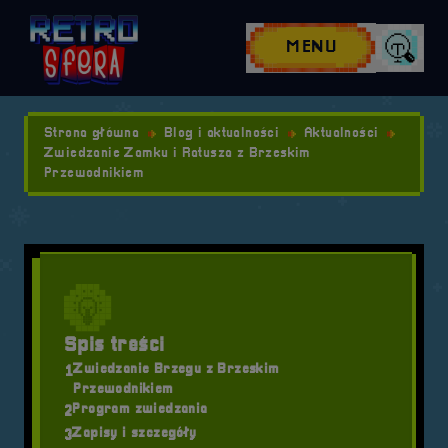
Przejdź do nawigacji
Przejdź do stopki
Przejdź do treści
MENU
Wyszuk
Strona główna
Blog i aktualności
Aktualności
Zwiedzanie Zamku i Ratusza z Brzeskim
Przewodnikiem
Spis treści
Zwiedzanie Brzegu z Brzeskim
1
Przewodnikiem
Program zwiedzania
2
Zapisy i szczegóły
3