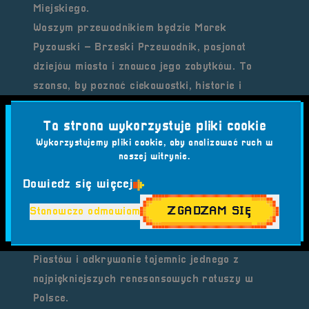
Miejskiego.
Waszym przewodnikiem będzie
Marek
Pyzowski – Brzeski Przewodnik
, pasjonat
dziejów miasta i znawca jego zabytków. To
szansa, by poznać ciekawostki, historie i
legendy, które kryją mury tych niezwykłych
miejsc.
Ta strona wykorzystuje pliki cookie
Wykorzystujemy pliki cookie, aby analizować ruch w
Program zwiedzania
naszej witrynie.
Zamek Piastów Śląskich
– godz. 11:00
Koszt: 35 zł, liczba miejsc: maks. 50 osób
Dowiedz się więcej
Ratusz Miejski
– godz. 17:00
ZGADZAM SIĘ
Stanowczo odmawiam
Koszt: 20 zł, liczba miejsc: maks. 45 osób
To podróż do czasów średniowiecznych
Piastów i odkrywanie tajemnic jednego z
najpiękniejszych renesansowych ratuszy w
Polsce.