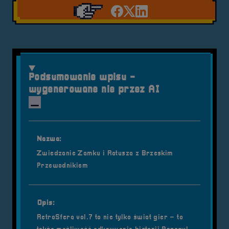
Udostępnij na facebook'
Udostępnij na Twiter
Udostępnij na Link
Podsumowanie wpisu -
wygenerowane nie przez AI
Nazwa:
Zwiedzanie Zamku i Ratusza z Brzeskim
Przewodnikiem
Opis:
RetroSfera vol.7 to nie tylko świat gier – to