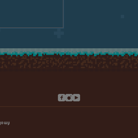
esho!
ngowy