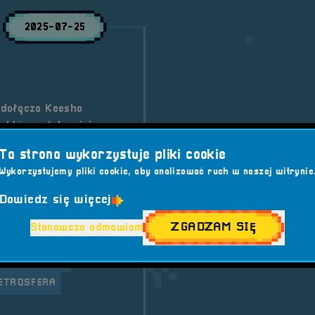
2025-07-25
 dołącza Keesho
 która od drugiej
wy, pełen emocji
Ta strona wykorzystuje pliki cookie
iwalu zostają z nami na
Wykorzystujemy pliki cookie, aby analizować ruch w naszej witrynie
Dowiedz się więcej
Sfera vol. 7
ZGADZAM SIĘ
Stanowczo odmawiam
EVENTOWA
ALENA KISIO
ETROSFERA