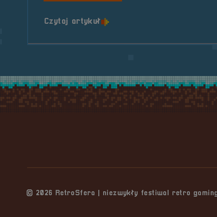
o tytule Partner &#8211; Ke
Czytaj artykuł
Stopka serwisu
© 2026 RetroSfera | niezwykły festiwal retro gami