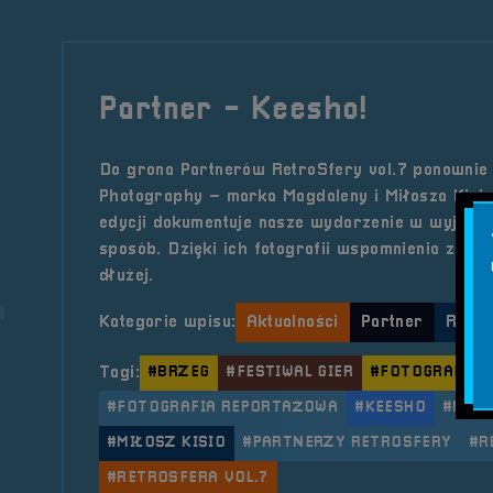
Partner - Keesho!
Do grona Partnerów RetroSfery vol.7 ponownie
Photography – marka Magdaleny i Miłosza Kisio,
edycji dokumentuje nasze wydarzenie w wyjątko
sposób. Dzięki ich fotografii wspomnienia z fest
dłużej.
Kategorie wpisu:
Aktualności
Partner
Retro
Tagi:
#BRZEG
#FESTIWAL GIER
#FOTOGRAFIA 
#FOTOGRAFIA REPORTAŻOWA
#KEESHO
#MAGD
#MIŁOSZ KISIO
#PARTNERZY RETROSFERY
#R
#RETROSFERA VOL.7