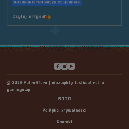
#WYDAWNICTWO NASZA KSIĘGARNIA
o tytule Sponsor &#8211; Wydawn
Czytaj artykuł
Stopka serwisu
© 2026 RetroSfera | niezwykły festiwal retro
gamingowy
RODO
Polityka prywatności
Kontakt