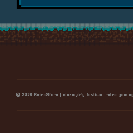
Stopka serwisu
© 2026 RetroSfera | niezwykły festiwal retro gami