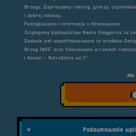
Brzegu. Zapraszamy rodziny, graczy, czytelników
i dobrej zabawy.
Podziękowania i informacja o finansowaniu
Dziękujemy Wydawnictwu Nasza Księgarnia za zau
Zadanie jest współfinansowane ze środków Gminy
Brzeg 2025” oraz finansowane w ramach realizac
i Konsol – RetroSfera vol.7”.
Nie
Podsumowanie wpis