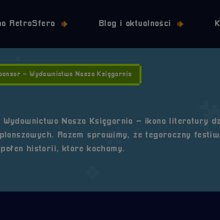
Przejdź do nawigacji
Przejdź do stopki
Przejdź do treści
na RetroSfera
Blog i aktualności
K
ponsor – Wydawnictwo Nasza Księgarnia
Wydawnictwo Nasza Księgarnia – ikona literatury dz
 planszowych. Razem sprawimy, że tegoroczny festiw
pełen historii, które kochamy.