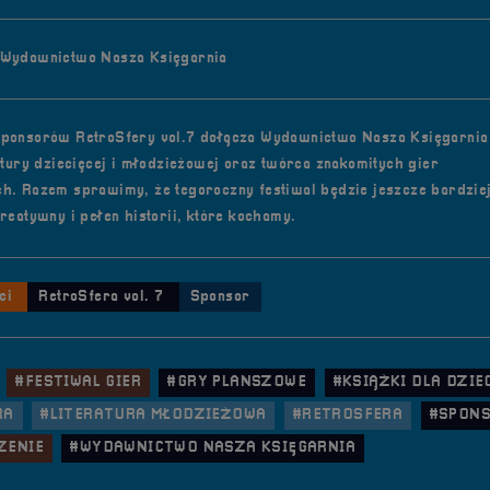
 Wydawnictwo Nasza Księgarnia
ponsorów RetroSfery vol.7 dołącza Wydawnictwo Nasza Księgarnia
ratury dziecięcej i młodzieżowej oraz twórca znakomitych gier
h. Razem sprawimy, że tegoroczny festiwal będzie jeszcze bardzie
reatywny i pełen historii, które kochamy.
ci
RetroSfera vol. 7
Sponsor
#FESTIWAL GIER
#GRY PLANSZOWE
#KSIĄŻKI DLA DZIE
RA
#LITERATURA MŁODZIEŻOWA
#RETROSFERA
#SPON
ZENIE
#WYDAWNICTWO NASZA KSIĘGARNIA