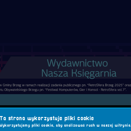
 dostarcza czytelnikom najwyższej jakości literaturę. To
Ta strona wykorzystuje pliki cookie
akich klasyków jak „Kubuś Puchatek”, „Muminki” czy książki
Wykorzystujemy pliki cookie, aby analizować ruch w naszej witrynie
stsellerów dla najmłodszych i młodzieży.