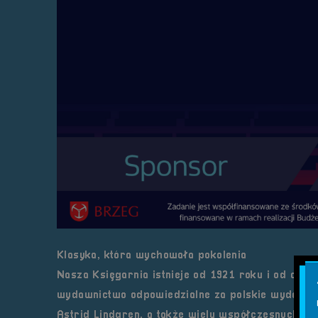
Klasyka, która wychowała pokolenia
Nasza Księgarnia istnieje od 1921 roku i od dekad
wydawnictwo odpowiedzialne za polskie wydania t
Astrid Lindgren, a także wielu współczesnych be