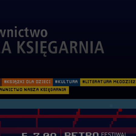
#KSIĄŻKI DLA DZIECI
#KULTURA
#LITERATURA MŁODZIE
AWNICTWO NASZA KSIĘGARNIA