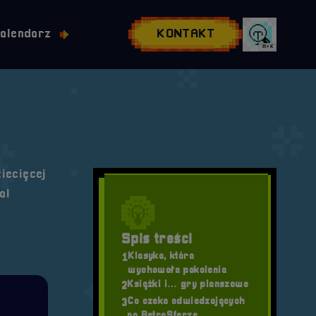
alendarz
KONTAKT
⌘+K
Wyszukaj w
iecięcej
al
Spis treści
Klasyka, która
1
wychowała pokolenia
Książki i… gry planszowe
2
Co czeka odwiedzających
3
na RetroSferze