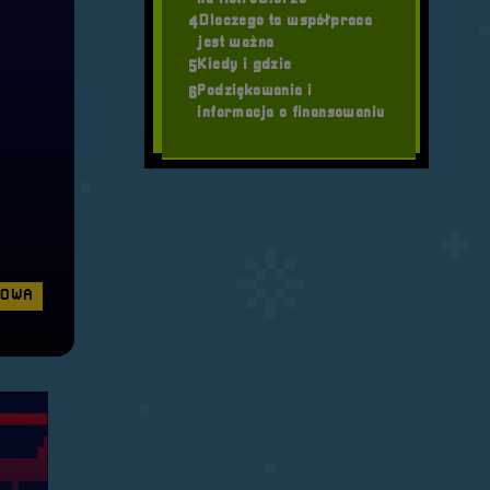
Dlaczego ta współpraca
4
jest ważna
Kiedy i gdzie
5
Podziękowania i
6
informacja o finansowaniu
ŻOWA