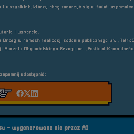
 i wszystkich, którzy chcą zanurzyć się w świat wspomnień,
fanie i wsparcie.
 Brzeg w ramach realizacji zadania publicznego pn. „Retro
ji Budżetu Obywatelskiego Brzegu pn. „Festiwal Komputerów
 zapomnij udostępnić:
Udostępnij na facebook'u
Udostępnij na Twiterze
Udostępnij na LinkedIn
u - wygenerowane nie przez AI