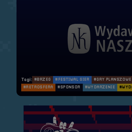
Tagi:
#BRZEG
#FESTIWAL GIER
#GRY PLANSZOWE
#RETROSFERA
#SPONSOR
#WYDARZENIE
#WYD