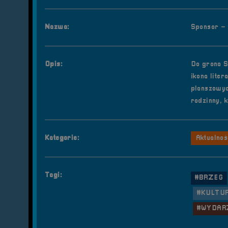
Nazwa:
Sponsor –
Opis:
Do grona S
ikona lite
planszowyc
rodzinny, k
Kategorie:
Aktualnoś
Tagi:
#BRZEG
#KULTU
#WYDAR