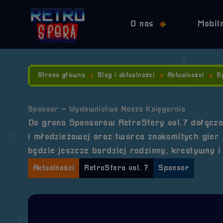
O nas
Mobil
Strona główna
Blog i aktualności
Aktualności
S
Sponsor – Wydawnictwo Nasza Księgarnia
Do grona Sponsorów RetroSfery vol.7 dołącza 
i młodzieżowej oraz twórca znakomitych gier
będzie jeszcze bardziej rodzinny, kreatywny i 
Aktualności
RetroSfera vol. 7
Sponsor