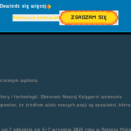
Dowiedz się więcej
trowane tytuły, lecz także cenione gry planszowe – rodzinne
ZGADZAM SIĘ
Stanowczo odmawiam
acie oba światy: literackie perełki oraz stoły do planszów
oczesnym wydaniu.
ltury i technologii. Obecność Naszej Księgarni wzmacnia
ypomina, że źródłem wielu naszych pasji są opowieści, które
 vol.7 odbędzie się 5–7 września 2025 roku w Ratuszu Miej