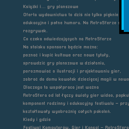
Książki i… gry planszowe
Oferta wydawnictwa to dziś nie tylko pięknie ilus
edukacyjne i pełne humoru. Na RetroSferze spotk
rozgrywek.
Co czeka odwiedzających na RetroSferze
Na stoisku sponsora będzie można:
poznać i kupić kultowe oraz nowe tytuły,
sprawdzić gry planszowe w działaniu,
porozmawiać o ilustracji i projektowaniu gier,
zabrać do domu kawałek dziecięcej magii w now
Dlaczego ta współpraca jest ważna
RetroSfera od lat łączy światy gier wideo, popku
komponent rodzinny i edukacyjny festiwalu – prz
kształtowały wyobraźnię całych pokoleń.
Kiedy i gdzie
Festiwal Komputerów, Gier i Konsol – RetroSfera