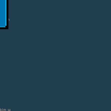
,
kowych
skim w