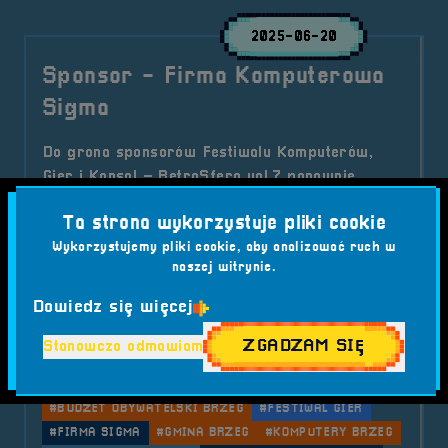
2025-06-20
Sponsor - Firma Komputerowa
Sigma
Do grona sponsorów Festiwalu Komputerów,
Gier i Konsol – RetroSfera vol.7 ponownie
dołącza Firma Komputerowa Sigma z Brzegu!
Ta strona wykorzystuje pliki cookie
Ten lokalny serwis komputerowy działa
Wykorzystujemy pliki cookie, aby analizować ruch w
nieprzerwanie od 1998 roku, wspierając
naszej witrynie.
mieszkańców i inicjatywy technologiczne w
regionie. Sprawdź, czym się zajmuje i dlaczego
Dowiedz się więcej
warto znać tego partnera RetroSfery!
ZGADZAM SIĘ
Stanowczo odmawiam
Kategorie wpisu:
Aktualności
RetroSfera vol. 7
Sponsor
Tagi:
#ARKADIUSZ PARMA
#BRZEG
#BUDŻET OBYWATELSKI BRZEG
#FESTIWAL GIER
#FIRMA SIGMA
#GMINA BRZEG
#KOMPUTERY BRZEG