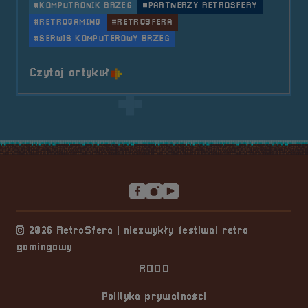
#KOMPUTRONIK BRZEG
#PARTNERZY RETROSFERY
#RETROGAMING
#RETROSFERA
#SERWIS KOMPUTEROWY BRZEG
o tytule Sponsor &#8211; Firma 
Czytaj artykuł
Stopka serwisu
© 2026 RetroSfera | niezwykły festiwal retro
gamingowy
RODO
Polityka prywatności