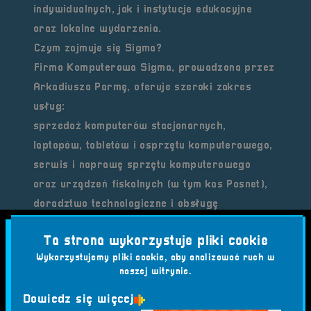
indywidualnych, jak i instytucje edukacyjne
oraz lokalne wydarzenia.
Czym zajmuje się Sigma?
Firma Komputerowa Sigma, prowadzona przez
Arkadiusza Parmę, oferuje szeroki zakres
usług:
sprzedaż komputerów stacjonarnych,
laptopów, tabletów i osprzętu komputerowego,
serwis i naprawę sprzętu komputerowego
oraz urządzeń fiskalnych (w tym kas Posnet),
doradztwo technologiczne i obsługę
informatyczną dla szkół i firm,
Ta strona wykorzystuje pliki cookie
pomoc w realizacji dofinansowań, w tym dla
Wykorzystujemy pliki cookie, aby analizować ruch w
osób z niepełnosprawnościami.
naszej witrynie.
Dodatkowo Sigma to
certyfikowany partner
Dowiedz się więcej
Komputronik
, co zapewnia klientom dostęp do