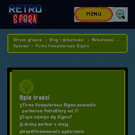
Przejdź do nawigacji
Przejdź do stopki
Przejdź do treści
MENU
Wyszuk
Strona główna
Blog i aktualności
Aktualności
Sponsor – Firma Komputerowa Sigma
Spis treści
Firma Komputerowa Sigma ponownie
1
partnerem RetroSfery vol.7!
Czym zajmuje się Sigma?
2
Lokalny partner z misją
3
Współfinansowanie wydarzenia
4