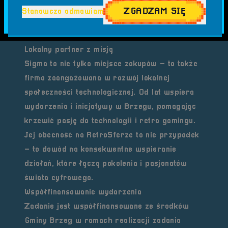
szerokiego asortymentu produktów i
ZGADZAM SIĘ
Stanowczo odmawiam
wygodnych form płatności, takich jak leasing
czy sprzedaż ratalna.
Lokalny partner z misją
Sigma to nie tylko miejsce zakupów – to także
firma zaangażowana w rozwój lokalnej
społeczności technologicznej. Od lat wspiera
wydarzenia i inicjatywy w Brzegu, pomagając
krzewić pasję do technologii i retro gamingu.
Jej obecność na RetroSferze to nie przypadek
– to dowód na konsekwentne wspieranie
działań, które łączą pokolenia i pasjonatów
świata cyfrowego.
Współfinansowanie wydarzenia
Zadanie jest
współfinansowane ze środków
Gminy Brzeg
w ramach realizacji zadania