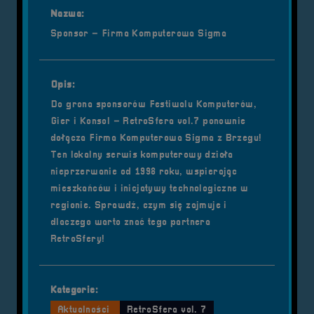
Nazwa:
Sponsor – Firma Komputerowa Sigma
Opis:
Do grona sponsorów Festiwalu Komputerów,
Gier i Konsol – RetroSfera vol.7 ponownie
dołącza Firma Komputerowa Sigma z Brzegu!
Ten lokalny serwis komputerowy działa
nieprzerwanie od 1998 roku, wspierając
mieszkańców i inicjatywy technologiczne w
regionie. Sprawdź, czym się zajmuje i
dlaczego warto znać tego partnera
RetroSfery!
Kategorie:
Aktualności
RetroSfera vol. 7