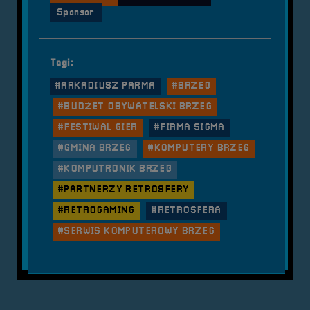
Sponsor
Tagi:
#ARKADIUSZ PARMA
#BRZEG
#BUDŻET OBYWATELSKI BRZEG
#FESTIWAL GIER
#FIRMA SIGMA
#GMINA BRZEG
#KOMPUTERY BRZEG
#KOMPUTRONIK BRZEG
#PARTNERZY RETROSFERY
#RETROGAMING
#RETROSFERA
#SERWIS KOMPUTEROWY BRZEG