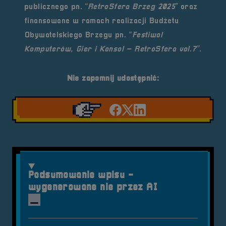
publicznego pn.
“RetroSfera Brzeg 2025”
oraz
finansowane w ramach realizacji Budżetu
Obywatelskiego Brzegu
pn.
“Festiwal
Komputerów, Gier i Konsol – RetroSfera vol.7”
.
Nie zapomnij udostępnić:
Udostępnij na facebook'
Udostępnij na Twiter
Udostępnij na Link
Podsumowanie wpisu -
wygenerowane nie przez AI