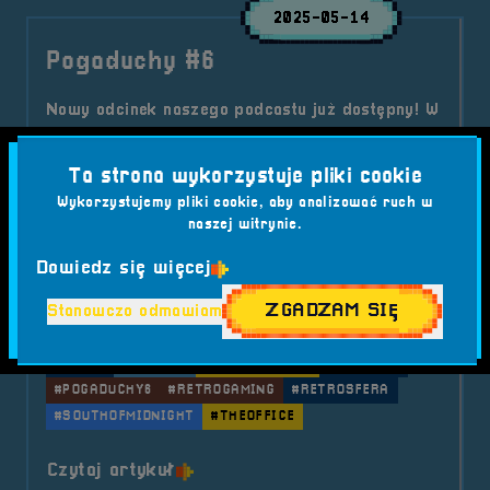
2025-05-14
Pogaduchy #6
Nowy odcinek naszego podcastu już dostępny! W
„Pogaduchach #6” rozmawiamy o planach
związanych z RetroSferą 2025, dzielimy się
Ta strona wykorzystuje pliki cookie
wrażeniami z muzycznych odkryć i komentujemy
Wykorzystujemy pliki cookie, aby analizować ruch w
nadchodzące premiery gier. Wpadajcie
naszej witrynie.
posłuchać!
Dowiedz się więcej
Kategorie wpisu:
Aktualności
Podcast
ZGADZAM SIĘ
Stanowczo odmawiam
Tagi:
#AFTERPARTY
#BEHEMOTH
#BRZEG
#FESTIWALGIER
#GTA6
#GUTALAX
#KANCIAPA
#MAFIA
#MUZYKA
#NOWYODCINEK
#PODCAST
#POGADUCHY6
#RETROGAMING
#RETROSFERA
#SOUTHOFMIDNIGHT
#THEOFFICE
o tytule Pogaduchy #6
Czytaj artykuł