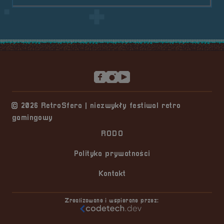
Stopka serwisu
© 2026 RetroSfera | niezwykły festiwal retro
gamingowy
RODO
Polityka prywatności
Kontakt
Zrealizowane i wspierane przez: