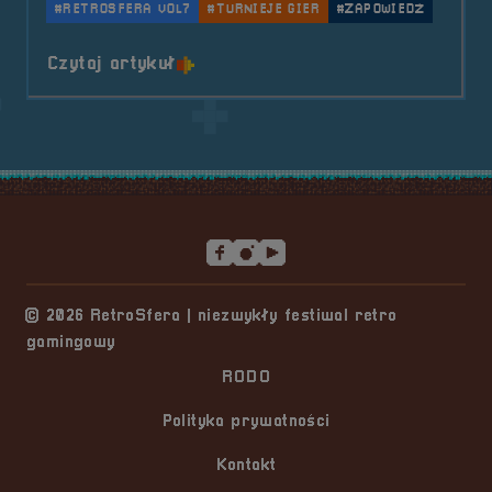
#RETROSFERA VOL7
#TURNIEJE GIER
#ZAPOWIEDŹ
o tytule RetroSfera vol.6 &#8211
Czytaj artykuł
Stopka serwisu
© 2026 RetroSfera | niezwykły festiwal retro
gamingowy
RODO
Polityka prywatności
Kontakt