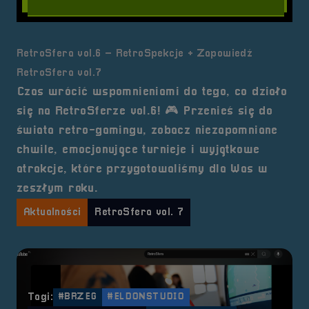
RetroSfera vol.6 – RetroSpekcje + Zapowiedź
RetroSfera vol.7
Czas wrócić wspomnieniami do tego, co działo
się na RetroSferze vol.6! 🎮 Przenieś się do
świata retro-gamingu, zobacz niezapomniane
chwile, emocjonujące turnieje i wyjątkowe
atrakcje, które przygotowaliśmy dla Was w
zeszłym roku.
Aktualności
RetroSfera vol. 7
Tagi:
#BRZEG
#ELDONSTUDIO