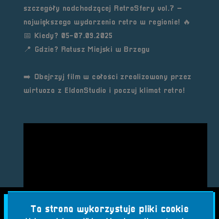
szczegóły nadchodzącej
RetroSfery vol.7
–
największego wydarzenia retro w regionie! 🔥
📅
Kiedy?
05-07.09.2025
📍
Gdzie?
Ratusz Miejski w Brzegu
➡️
Obejrzyj film w całości zrealizowany przez
wirtuoza z EldonStudio i poczuj klimat retro!
Ta strona wykorzystuje pliki cookie