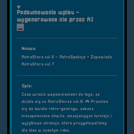
Podsumowanie wpisu -
wygenerowane nie przez AI
Nazwa:
RetroSfera vol.6 – RetroSpekcje + Zapowiedź
RetroSfera vol.7
Opis:
Czas wrócić wspomnieniami do tego, co
działo się na RetroSferze vol.6! 🎮 Przenieś
się do świata retro-gamingu, zobacz
niezapomniane chwile, emocjonujące turnieje i
wyjątkowe atrakcje, które przygotowaliśmy
dla Was w zeszłym roku.