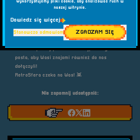
Wykorzystujemy pliki cookie, aby analizować ruch w
naszej witrynie.
Dowiedz się więcej
ZGADZAM SIĘ
Stanowczo odmawiam
🔔 Nie zapomnij polubić i udostępnić tego
posta, aby Wasi znajomi również do nas
dołączyli!
RetroSfera czeka na Was! 👾
Nie zapomnij udostępnić:
Udostępnij na facebook'
Udostępnij na Twiter
Udostępnij na Link