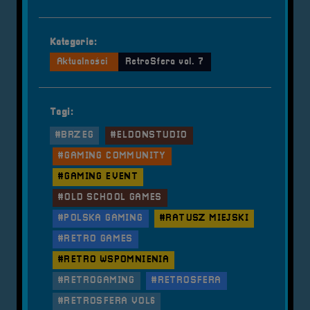
Kategorie:
Aktualności
RetroSfera vol. 7
Tagi:
#BRZEG
#ELDONSTUDIO
#GAMING COMMUNITY
#GAMING EVENT
#OLD SCHOOL GAMES
#POLSKA GAMING
#RATUSZ MIEJSKI
#RETRO GAMES
#RETRO WSPOMNIENIA
#RETROGAMING
#RETROSFERA
#RETROSFERA VOL6