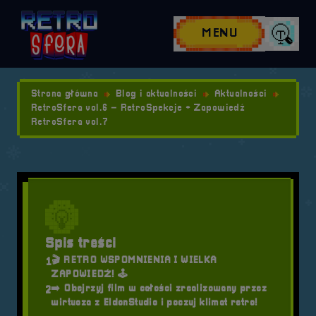
Przejdź do nawigacji
Przejdź do stopki
Przejdź do treści
MENU
Wyszuk
Strona główna
Blog i aktualności
Aktualności
RetroSfera vol.6 – RetroSpekcje + Zapowiedź
RetroSfera vol.7
Spis treści
🎬 RETRO WSPOMNIENIA I WIELKA
1
ZAPOWIEDŹ! 🕹️
➡️ Obejrzyj film w całości zrealizowany przez
2
wirtuoza z EldonStudio i poczuj klimat retro!