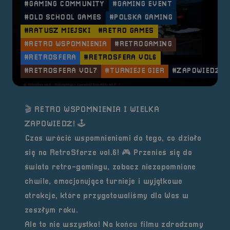
#GAMING COMMUNITY
#GAMING EVENT
#OLD SCHOOL GAMES
#POLSKA GAMING
#RATUSZ MIEJSKI
#RETRO GAMES
#RETRO WSPOMNIENIA
#RETROGAMING
#RETROSFERA
#RETROSFERA VOL6
#RETROSFERA VOL7
#TURNIEJE GIER
#ZAPOWIEDŹ
🎬
RETRO WSPOMNIENIA I WIELKA
ZAPOWIEDŹ!
🕹️
Czas wrócić wspomnieniami do tego, co działo
się na
RetroSferze vol.6
! 🎮 Przenieś się do
świata retro-gamingu, zobacz niezapomniane
chwile, emocjonujące turnieje i wyjątkowe
atrakcje, które przygotowaliśmy dla Was w
zeszłym roku.
Ale to nie wszystko! Na końcu filmu zdradzamy