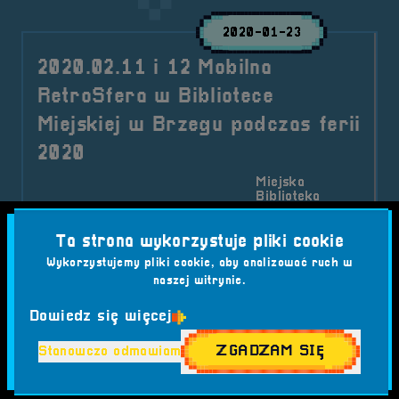
2020-01-23
2020.02.11 i 12 Mobilna
RetroSfera w Bibliotece
Miejskiej w Brzegu podczas ferii
2020
Miejska
Biblioteka
Publiczna im.
2020-02-11
2020-02-12
Księcia Ludwika
10:00:00
12:00:00
I w Brzegu, ul.
Ta strona wykorzystuje pliki cookie
Jana Pawła II
Wykorzystujemy pliki cookie, aby analizować ruch w
5, 49-300
naszej witrynie.
Brzeg
RetroSfera ponownie zagości jako atrakcja
Dowiedz się więcej
podczas ferii organizowanych przez Miejską
ZGADZAM SIĘ
Bibliotekę Publiczną w Brzegu.
Stanowczo odmawiam
Kategorie wpisu: