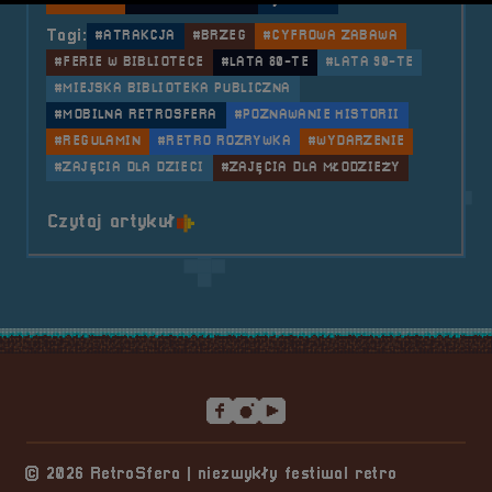
Aktualności
Mobilna RetroSfera
Wydarzenia
Tagi:
#ATRAKCJA
#BRZEG
#CYFROWA ZABAWA
#FERIE W BIBLIOTECE
#LATA 80-TE
#LATA 90-TE
#MIEJSKA BIBLIOTEKA PUBLICZNA
#MOBILNA RETROSFERA
#POZNAWANIE HISTORII
#REGULAMIN
#RETRO ROZRYWKA
#WYDARZENIE
#ZAJĘCIA DLA DZIECI
#ZAJĘCIA DLA MŁODZIEŻY
o tytule 2020.02.11 i 12 Mobilna 
Czytaj artykuł
Stopka serwisu
© 2026 RetroSfera | niezwykły festiwal retro