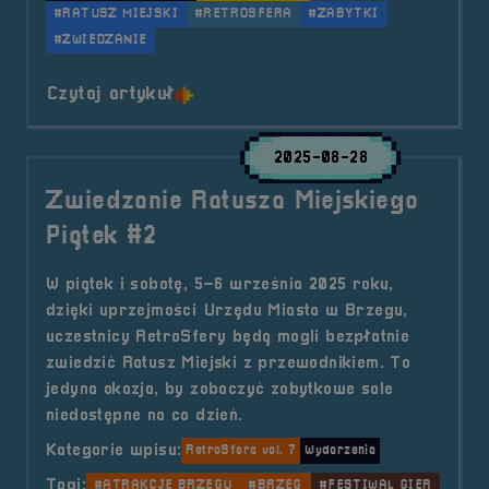
#RATUSZ MIEJSKI
#RETROSFERA
#ZABYTKI
#ZWIEDZANIE
o tytule Zwiedzanie Ratusza Miejs
Czytaj artykuł
2025-08-28
Zwiedzanie Ratusza Miejskiego
Piątek #2
W piątek i sobotę, 5–6 września 2025 roku,
dzięki uprzejmości Urzędu Miasta w Brzegu,
uczestnicy RetroSfery będą mogli bezpłatnie
zwiedzić Ratusz Miejski z przewodnikiem. To
jedyna okazja, by zobaczyć zabytkowe sale
niedostępne na co dzień.
Kategorie wpisu:
RetroSfera vol. 7
Wydarzenia
Tagi:
#ATRAKCJE BRZEGU
#BRZEG
#FESTIWAL GIER