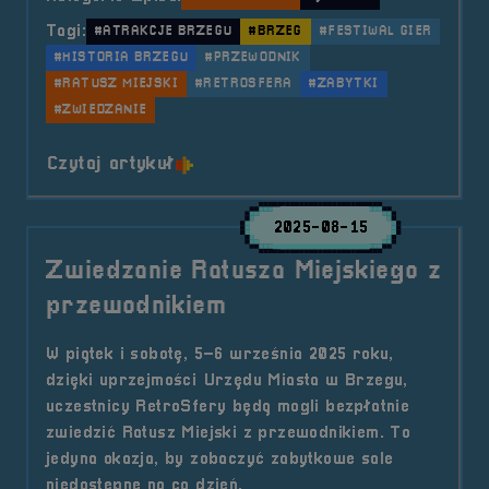
Tagi:
#ATRAKCJE BRZEGU
#BRZEG
#FESTIWAL GIER
#HISTORIA BRZEGU
#PRZEWODNIK
#RATUSZ MIEJSKI
#RETROSFERA
#ZABYTKI
#ZWIEDZANIE
o tytule Zwiedzanie Ratusza Miejs
Czytaj artykuł
2025-08-15
Zwiedzanie Ratusza Miejskiego z
przewodnikiem
W piątek i sobotę, 5–6 września 2025 roku,
dzięki uprzejmości Urzędu Miasta w Brzegu,
uczestnicy RetroSfery będą mogli bezpłatnie
zwiedzić Ratusz Miejski z przewodnikiem. To
jedyna okazja, by zobaczyć zabytkowe sale
niedostępne na co dzień.