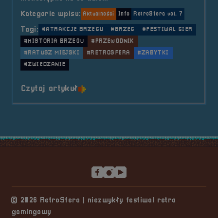
Kategorie wpisu:
Aktualności
Info
RetroSfera vol. 7
Tagi:
#ATRAKCJE BRZEGU
#BRZEG
#FESTIWAL GIER
#HISTORIA BRZEGU
#PRZEWODNIK
#RATUSZ MIEJSKI
#RETROSFERA
#ZABYTKI
#ZWIEDZANIE
o tytule Zwiedzanie Ratusza Miej
Czytaj artykuł
Stopka serwisu
© 2026 RetroSfera | niezwykły festiwal retro
gamingowy