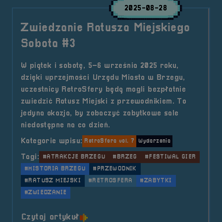
2025-08-28
Zwiedzanie Ratusza Miejskiego
Sobota #3
W piątek i sobotę, 5–6 września 2025 roku,
dzięki uprzejmości Urzędu Miasta w Brzegu,
uczestnicy RetroSfery będą mogli bezpłatnie
zwiedzić Ratusz Miejski z przewodnikiem. To
jedyna okazja, by zobaczyć zabytkowe sale
niedostępne na co dzień.
Kategorie wpisu:
RetroSfera vol. 7
Wydarzenia
Tagi:
#ATRAKCJE BRZEGU
#BRZEG
#FESTIWAL GIER
#HISTORIA BRZEGU
#PRZEWODNIK
#RATUSZ MIEJSKI
#RETROSFERA
#ZABYTKI
#ZWIEDZANIE
o tytule Zwiedzanie Ratusza Miejs
Czytaj artykuł