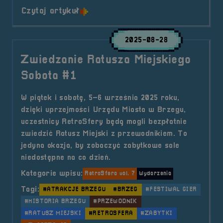
o tytule Zwiedzanie Ratusza Miejs
Czytaj artykuł
2025-08-28
Zwiedzanie Ratusza Miejskiego
Sobota #1
W piątek i sobotę, 5–6 września 2025 roku,
dzięki uprzejmości Urzędu Miasta w Brzegu,
uczestnicy RetroSfery będą mogli bezpłatnie
zwiedzić Ratusz Miejski z przewodnikiem. To
jedyna okazja, by zobaczyć zabytkowe sale
niedostępne na co dzień.
Kategorie wpisu:
RetroSfera vol. 7
Wydarzenia
Tagi:
#ATRAKCJE BRZEGU
#BRZEG
#FESTIWAL GIER
#HISTORIA BRZEGU
#PRZEWODNIK
#RATUSZ MIEJSKI
#RETROSFERA
#ZABYTKI