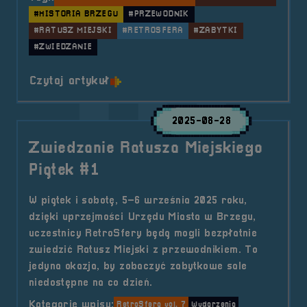
#HISTORIA BRZEGU
#PRZEWODNIK
#RATUSZ MIEJSKI
#RETROSFERA
#ZABYTKI
#ZWIEDZANIE
o tytule Zwiedzanie Ratusza Miejs
Czytaj artykuł
2025-08-28
Zwiedzanie Ratusza Miejskiego
Piątek #1
W piątek i sobotę, 5–6 września 2025 roku,
dzięki uprzejmości Urzędu Miasta w Brzegu,
uczestnicy RetroSfery będą mogli bezpłatnie
zwiedzić Ratusz Miejski z przewodnikiem. To
jedyna okazja, by zobaczyć zabytkowe sale
niedostępne na co dzień.
Kategorie wpisu:
RetroSfera vol. 7
Wydarzenia