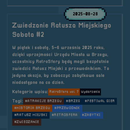
2025-08-28
Zwiedzanie Ratusza Miejskiego
Sobota #2
W piątek i sobotę, 5–6 września 2025 roku,
dzięki uprzejmości Urzędu Miasta w Brzegu,
uczestnicy RetroSfery będą mogli bezpłatnie
zwiedzić Ratusz Miejski z przewodnikiem. To
jedyna okazja, by zobaczyć zabytkowe sale
niedostępne na co dzień.
Kategorie wpisu:
RetroSfera vol. 7
Wydarzenia
Tagi:
#ATRAKCJE BRZEGU
#BRZEG
#FESTIWAL GIER
#HISTORIA BRZEGU
#PRZEWODNIK
#RATUSZ MIEJSKI
#RETROSFERA
#ZABYTKI
#ZWIEDZANIE