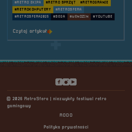
#RETRO EKIPA
#RETRO SPRZĘT
#RETROGRANIE
#RETROKOMPUTERY
#RETROSFERA
#RETROSFERA2025
#SEGA
#WENDZIN
#YOUTUBE
o tytule RetroSfera Crew &#8211
Czytaj artykuł
Stopka serwisu
© 2026 RetroSfera | niezwykły festiwal retro
gamingowy
RODO
Polityka prywatności