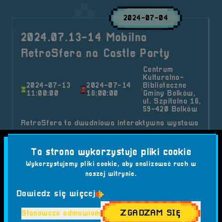
2024-07-04
2024.07.13-14 Mobilna
RetroSfera na Castle Party
Centrum
Kulturalno-
2024-07-13
2024-07-14
Biblioteczne
11:00:00
16:00:00
Gminy Bolków,
ul. Szpitalna 16,
59-420 Bolków
RetroSfera to dwudniowa interaktywna wystawa
i mnóstwo dobrej zabawy, do której Cię
zapraszamy! Mobilna wystawa retrokomputerów,
Ta strona wykorzystuje pliki cookie
konsol i gier sprzed dekad, która przyjechała tu
Wykorzystujemy pliki cookie, aby analizować ruch w
z Brzegu (woj. opolskie), dzięki pasji i
naszej witrynie.
zaangażowaniu trzech osób: Andrzeja i Kasi
Dowiedz się więcej
Muzyczuk oraz Mariusza Jaskulskiego.
Kategorie wpisu:
ZGADZAM SIĘ
Stanowczo odmawiam