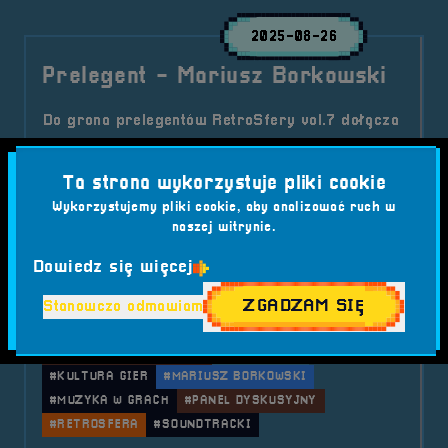
2025-08-26
Prelegent - Mariusz Borkowski
Do grona prelegentów RetroSfery vol.7 dołącza
Mariusz Borkowski z Fundacji Game Music –
wizjoner i pasjonat muzyki z gier wideo.
Ta strona wykorzystuje pliki cookie
Podczas panelu „Muzyka w grach” opowie, jak
Wykorzystujemy pliki cookie, aby analizować ruch w
ścieżki dźwiękowe budują emocje, klimat i
naszej witrynie.
narrację w grach.
Dowiedz się więcej
Kategorie wpisu:
Aktualności
Prelegenci
RetroSfera vol. 7
ZGADZAM SIĘ
Stanowczo odmawiam
Tagi:
#BRZEG
#FESTIWAL GIER
#FUNDACJA GAME MUSIC
#GAMEMUSIC
#KULTURA GIER
#MARIUSZ BORKOWSKI
#MUZYKA W GRACH
#PANEL DYSKUSYJNY
#RETROSFERA
#SOUNDTRACKI