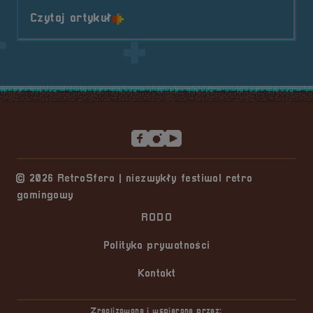
o tytule Prelegent &#8211; Mariu
Czytaj artykuł
Stopka serwisu
© 2026 RetroSfera | niezwykły festiwal retro
gamingowy
RODO
Polityka prywatności
Kontakt
Zrealizowane i wspierane przez: