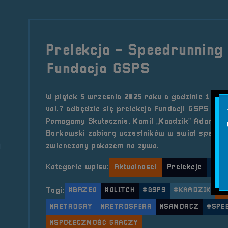
Prelekcja - Speedrunning 
Fundacja GSPS
W piątek 5 września 2025 roku o godzinie 15:45
vol.7 odbędzie się prelekcja Fundacji GSPS – 
Pomagamy Skutecznie. Kamil „Kaadzik” Adamczyk
Borkowski zabiorą uczestników w świat speedru
zwieńczony pokazem na żywo.
Kategorie wpisu:
Aktualności
Prelekcje
Retr
Tagi:
#BRZEG
#GLITCH
#GSPS
#KAADZIK
#P
#RETROGRY
#RETROSFERA
#SANDACZ
#SPE
#SPOŁECZNOŚĆ GRACZY