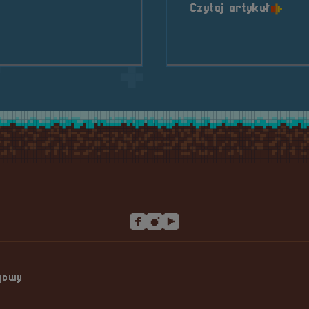
o tytu
Czytaj artykuł
Speedrunning od kuchni &#8211; Fundacja GSPS
ngowy