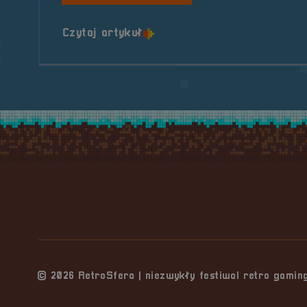
o tytule Prelekcja &#8211; 
Czytaj artykuł
Stopka serwisu
© 2026 RetroSfera | niezwykły festiwal retro gami