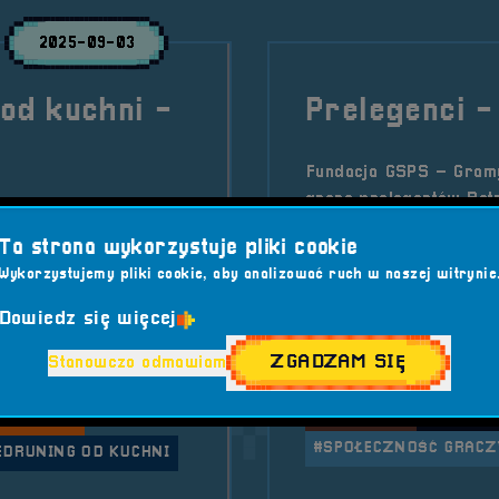
2025-09-03
od kuchni -
Prelegenci 
Fundacja GSPS – Gramy
grona prelegentów Retr
 na scenie RetroSfery
„sandacz” Borkowski op
Gramy Szybko,
Ta strona wykorzystuje pliki cookie
że to nie tylko rekordy
 i Jakub „sandacz”
Wykorzystujemy pliki cookie, aby analizować ruch w naszej witrynie
pomoc innym.
ningu od kuchni,
Dowiedz się więcej
Kategorie wpisu:
Aktua
ZGADZAM SIĘ
Stanowczo odmawiam
oSfera vol. 7
Tagi:
#BRZEG
#GLITC
#RETROGRY
#RETROS
RELEKCJA
#SPOŁECZNOŚĆ GRACZ
EDRUNING OD KUCHNI