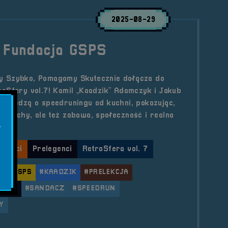
2025-08-29
- Fundacja GSPS
 Szybko, Pomagamy Skutecznie dołącza do
oSfery vol.7! Kamil „Kaadzik” Adamczyk i Jakub
owiedzą o speedruningu od kuchni, pokazując,
 i glitchy, ale też zabawa, społeczność i realna
.
lności
Prelegenci
RetroSfera vol. 7
H
#GSPS
#KAADZIK
#PRELEKCJA
FERA
#SANDACZ
#SPEEDRUN
Y