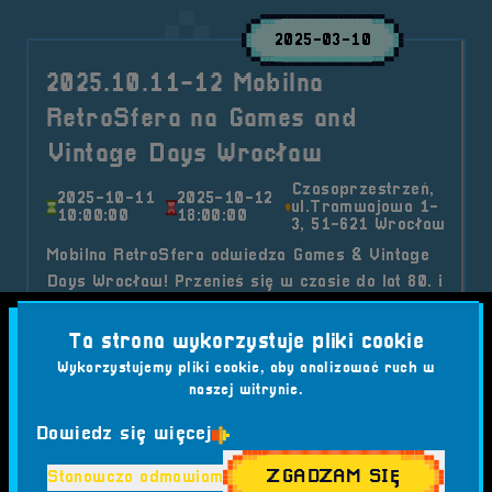
2025-03-10
2025.10.11-12 Mobilna
RetroSfera na Games and
Vintage Days Wrocław
Czasoprzestrzeń,
2025-10-11
2025-10-12
ul.Tramwajowa 1-
10:00:00
18:00:00
3, 51-621 Wrocław
Mobilna RetroSfera odwiedza Games & Vintage
Days Wrocław! Przenieś się w czasie do lat 80. i
90. i zanurz się w świat retro gier, komputerów
i konsol. Czeka na Ciebie interaktywna wystawa,
Ta strona wykorzystuje pliki cookie
prelekcje, giełda retro oraz warsztaty. Dołącz
Wykorzystujemy pliki cookie, aby analizować ruch w
do nas, poznaj pasjonatów retro i ciesz się
naszej witrynie.
unikalnymi atrakcjami!
Dowiedz się więcej
Kategorie wpisu:
ZGADZAM SIĘ
Stanowczo odmawiam
Aktualności
Mobilna RetroSfera
Wydarzenia