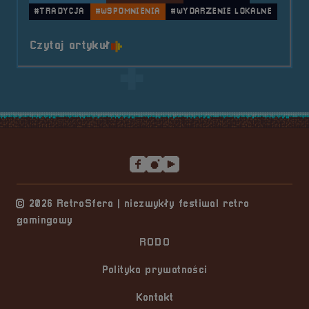
#TRADYCJA
#WSPOMNIENIA
#WYDARZENIE LOKALNE
o tytule 2021.08.16 Mobilna Retr
Czytaj artykuł
Stopka serwisu
© 2026 RetroSfera | niezwykły festiwal retro
gamingowy
RODO
Polityka prywatności
Kontakt