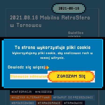
2021-08-16
2021.08.16 Mobilna RetroSfera
w Tarnowcu
Świetlica
wiejska,
2021-08-16
2021-08-16
Tarnowiec 37,
10:00:00
14:00:00
49-315
Ta strona wykorzystuje pliki cookie
Mąkoszyce
Wykorzystujemy pliki cookie, aby analizować ruch w
W poniedziałek (16.08.2021) ponownie mieliśmy
naszej witrynie.
okazję gościć na terenie gminy Lubsza...
Dowiedz się więcej
Kategorie wpisu:
Aktualności
Mobilna RetroSfera
Wydarzenia
ZGADZAM SIĘ
Stanowczo odmawiam
Tagi:
#ATRAKCJE
#CYFROWA PODRÓŻ
#FESTIWAL MUZYKI ALTERNATYWNEJ
#GMINA LUBSZA
#INTEGRACJA
#MŁODZIEŻ
#MUZYKA ALTERNATYWNA
#POWRÓT DO PRZESZŁOŚCI
#SPOŁECZNOŚĆ
#TARNOGRANIE
#TARNOWIEC