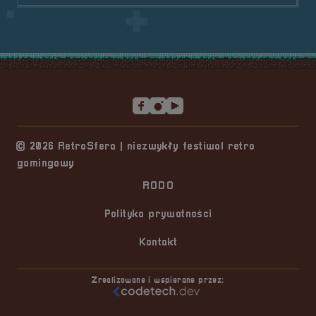
Stopka serwisu
© 2026 RetroSfera | niezwykły festiwal retro
gamingowy
RODO
Polityka prywatności
Kontakt
Zrealizowane i wspierane przez: