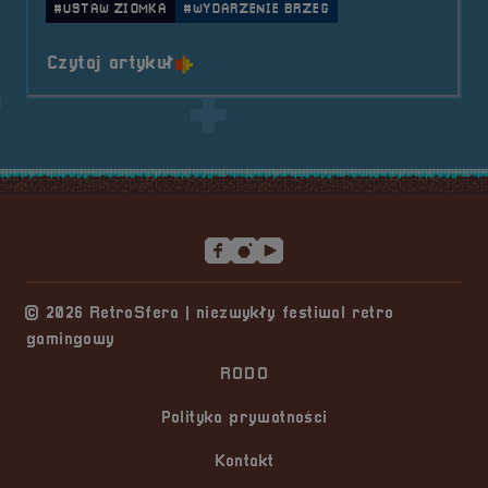
#USTAW ZIOMKA
#WYDARZENIE BRZEG
o tytule VI Oficjalny Turniej &#8
Czytaj artykuł
Stopka serwisu
© 2026 RetroSfera | niezwykły festiwal retro
gamingowy
RODO
Polityka prywatności
Kontakt