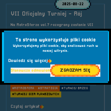
2025-08-22
VII Oficjalny Turniej - Rój
Na RetroSferze vol.7 rozegrany zostanie VII
Oficjalny Turniej – tym razem uczestnicy
zmierzą się w strategicznej grze planszowej Rój
Ta strona wykorzystuje pliki cookie
od wydawnictwa G3. To pojedynek umysłów, w
Wykorzystujemy pliki cookie, aby analizować ruch w
którym wygrywa spryt, planowanie i wyobraźnia
naszej witrynie.
przestrzenna.
Dowiedz się więcej
Kategorie wpisu:
Aktualności
RetroSfera vol. 7
Turnieje RS7
ZGADZAM SIĘ
Stanowczo odmawiam
Tagi:
#FESTIWAL KOMPUTERÓW GIER I KONSOL
#G3
#GRA RÓJ
#GRY LOGICZNE
#HIVE
#PLANSZÓWKI
#RETROSFERA
#STRATEGIA
#TURNIEJ BRZEG
#TURNIEJ GIER PLANSZOWYCH
o tytule VII Oficjalny Turniej &#8
Czytaj artykuł