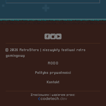
Stopka serwisu
© 2026 RetroSfera | niezwykły festiwal retro
gamingowy
RODO
Polityka prywatności
Kontakt
Zrealizowane i wspierane przez: