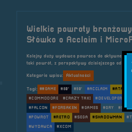
Wielkie powroty branżowy
Słówko o Acclaim i Micro
Kolejny duży wydawca powraca do aktywnej pra
taki powrót, z perspektywy dzisiejszego odbior
Kategorie wpisu:
Aktualności
Tagi:
##GAME
#80'
#90'
#ACCLAIM
#ATARI
#COMMODORE
#CRAZY TAXI
#DEVELOPER
#
#FALCON
#FORSAKEN
#GAMES
#GRY
#MIC
#POWRÓT
#RETRO
#SEGA
#SHADOWMAN
#
#WYDAWCA
#XCOM