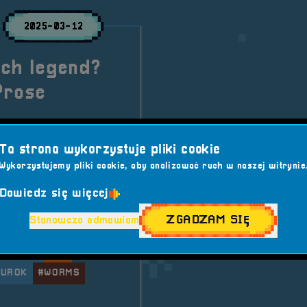
2025-03-12
ch legend?
Prose
cy w branży gier. Czy
cy, ma sens?
Ta strona wykorzystuje pliki cookie
Wykorzystujemy pliki cookie, aby analizować ruch w naszej witrynie
Dowiedz się więcej
#CIVILIZATION
ZGADZAM SIĘ
Stanowczo odmawiam
DEWELOPER
#DOS
ROPROSE
#PC
TUROK
#WORMS