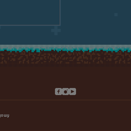
anżowych legend? Słówko o Acclaim i MicroProse
ngowy