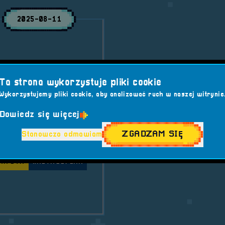
2025-08-11
ka – uznana
Ta strona wykorzystuje pliki cookie
ergię będzie można
Wykorzystujemy pliki cookie, aby analizować ruch w naszej witrynie
Dowiedz się więcej
Sfera vol. 7
ZGADZAM SIĘ
Stanowczo odmawiam
WAL
#HATSUNE MIKU
KA EVA
#RETROSFERA
ka