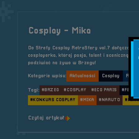
Cosplay - Mika
Do Strefy Cosplay RetroSfery vol.7 dołącza Mi
cosplayerka, której pasja, talent i sceniczną en
podziwiać na żywo w Brzegu!
Kategorie wpisu:
Aktualności
Cosplay
Retro
Tagi:
#BRZEG
#COSPLAY
#ECG PARIS
#FESTI
#KONKURS COSPLAY
#MIKA
#NARUTO
#PIAN
o tytule Cosplay &#8211; Mi
Czytaj artykuł