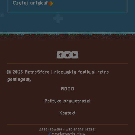
o tytule Sponsor &#8211; Glass C
Czytaj artykuł
Stopka serwisu
© 2026 RetroSfera | niezwykły festiwal retro
gamingowy
RODO
Polityka prywatności
Kontakt
Zrealizowane i wspierane przez: