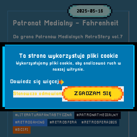
2025-05-16
Patronat Medialny - Fahrenheit
Do grona Patronów Medialnych RetroSfery vol.7
ponownie dołącza Fahrenheit – najstarszy polski
e-zin poświęcony fantastyce! To właśnie na jego
Ta strona wykorzystuje pliki cookie
łamach debiutowały dziś znane nazwiska, a
Wykorzystujemy pliki cookie, aby analizować ruch w
redakcja nieprzerwanie wspiera rozwój
naszej witrynie.
młodych twórców.
Dowiedz się więcej
Kategorie wpisu:
Aktualności
Patronat Medialny
RetroSfera vol. 7
ZGADZAM SIĘ
Stanowczo odmawiam
Tagi:
#BRZEG2025
#FAHRENHEIT
#FANTASTYKA
#FANTASY
#FESTIWALGIER
#LITERATURAFANTASTYCZNA
#PATRONATMEDIALNY
#RETROGAMING
#RETROSFERA
#RETROSFERA2025
#SCIFI