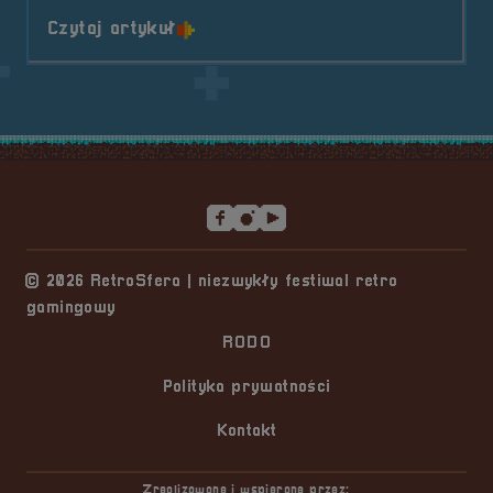
o tytule Patronat Medialny &#8211
Czytaj artykuł
Stopka serwisu
© 2026 RetroSfera | niezwykły festiwal retro
gamingowy
RODO
Polityka prywatności
Kontakt
Zrealizowane i wspierane przez: