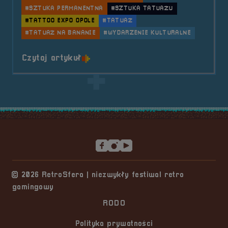
#SZTUKA PERMANENTNA
#SZTUKA TATUAŻU
#TATTOO EXPO OPOLE
#TATUAŻ
#TATUAŻ NA BANANIE
#WYDARZENIE KULTURALNE
o tytule 2023.09.16-17 Mobilna Re
Czytaj artykuł
Stopka serwisu
© 2026 RetroSfera | niezwykły festiwal retro
gamingowy
RODO
Polityka prywatności