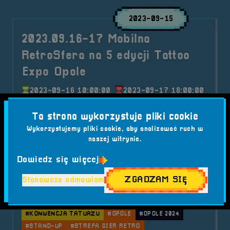
2023-09-15
2023.09.16-17 Mobilna
RetroSfera na 5 edycji Tattoo
Expo Opole
2023-09-16 10:00:00
2023-09-17 18:00:00
Strefa Retro Gamingu to już stały punkt imprezy
Ta strona wykorzystuje pliki cookie
skupiającej fanów tatuażu.
Wykorzystujemy pliki cookie, aby analizować ruch w
Kategorie wpisu:
naszej witrynie.
Aktualności
Mobilna RetroSfera
Wydarzenia
Dowiedz się więcej
Tagi:
#ARTYŚCI TATUAŻU
#ATRAKCJE DLA DZIECI
#BANANA INK
#DOMEXPO OPOLE
ZGADZAM SIĘ
Stanowczo odmawiam
#FESTIWAL FOOD TRUCK
#FOOD TRUCKI
#IMPREZA RODZINNA
#KONCERTY
#KONWENCJA TATUAŻU
#OPOLE
#OPOLE 2024
#STAND-UP
#STREFA GIER RETRO