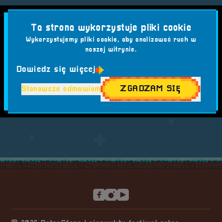
Brak wpisów.
Ta strona wykorzystuje pliki cookie
Pracujemy nad tym
Wykorzystujemy pliki cookie, aby analizować ruch w
naszej witrynie.
Dowiedz się więcej
Wpisz szukaną frazę i zatwierdź przyciskiem
ZGADZAM SIĘ
Stanowczo odmawiam
SZUKAJ
Stopka serwisu