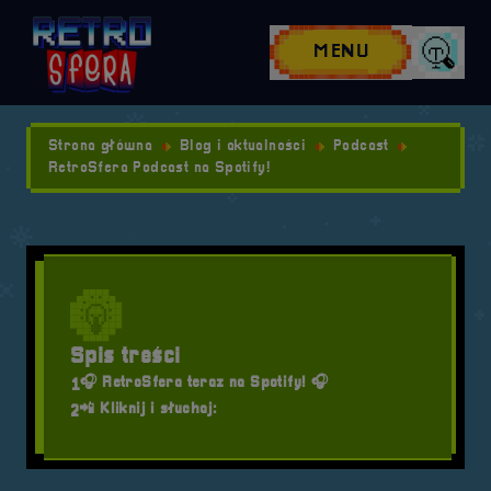
Przejdź do nawigacji
Przejdź do stopki
Przejdź do treści
MENU
Wyszuk
Strona główna
Blog i aktualności
Podcast
RetroSfera Podcast na Spotify!
Spis treści
🎧 RetroSfera teraz na Spotify! 🎧
1
📲 Kliknij i słuchaj:
2