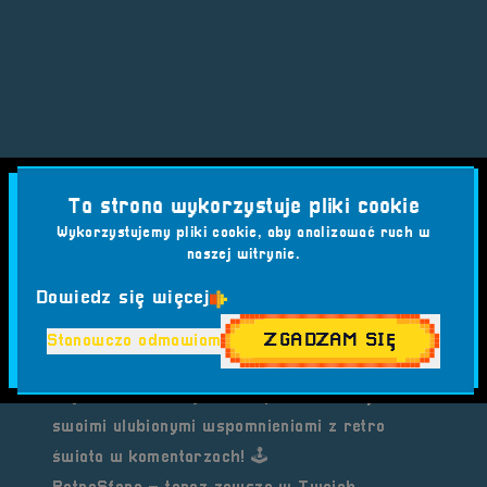
Ta strona wykorzystuje pliki cookie
Wykorzystujemy pliki cookie, aby analizować ruch w
naszej witrynie.
Dowiedz się więcej
ZGADZAM SIĘ
Stanowczo odmawiam
Dajcie znać, co myślicie, i podzielcie się z nami
swoimi ulubionymi wspomnieniami z retro
świata w komentarzach! 🕹️