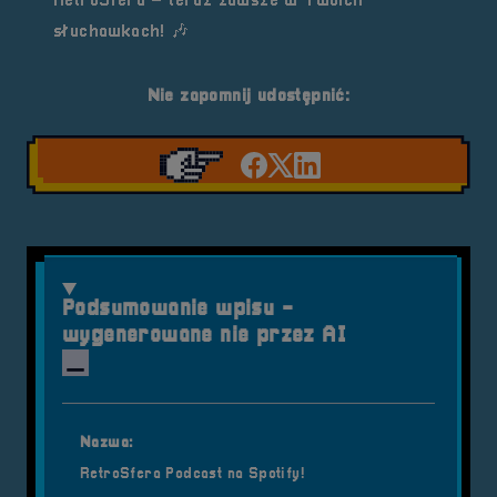
RetroSfera – teraz zawsze w Twoich
słuchawkach! 🎶
Nie zapomnij udostępnić:
Udostępnij na facebook'
Udostępnij na Twiter
Udostępnij na Link
Podsumowanie wpisu -
wygenerowane nie przez AI
Nazwa:
RetroSfera Podcast na Spotify!