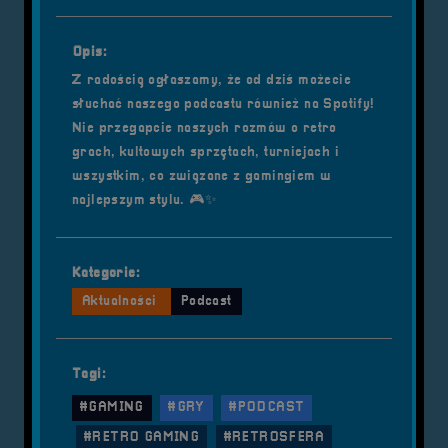
Opis:
Z radością ogłaszamy, że od dziś możecie
słuchać naszego podcastu również na Spotify!
Nie przegapcie naszych rozmów o retro
grach, kultowych sprzętach, turniejach i
wszystkim, co związane z gamingiem w
najlepszym stylu. 🎮✨
Kategorie:
Aktualności
Podcast
Tagi:
#GAMING
#GRY
#PODCAST
#RETRO GAMING
#RETROSFERA