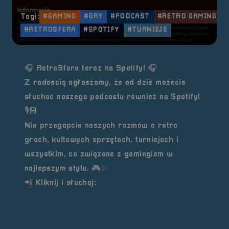
Tagi:
#GAMING
#GRY
#PODCAST
#RETRO GAMING
#RETROSFERA
#SPOTIFY
#TURNIEJE
🎧
RetroSfera teraz na Spotify!
🎧
Z radością ogłaszamy, że od dziś możecie
słuchać naszego podcastu również na
Spotify
!
🎙️💾
Nie przegapcie naszych rozmów o retro
grach, kultowych sprzętach, turniejach i
wszystkim, co związane z gamingiem w
najlepszym stylu. 🎮✨
📲 Kliknij i słuchaj: