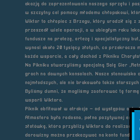
okazją do zaprezentowania naszego sprzętu i pasj
w szczytny cel pomocy młodemu chłopakowi, który
Wiktor to chłopiec z Brzegu, który urodził się 
przeszedł wiele operacji, a w ubiegłym roku le
fundusze na protezę, ortezę i specjalistyczny bu
wynosi około 20 tysięcy złotych, co przekracza m
każde wsparcie, a cały dochód z Pikniku Charyta
Na Pikniku stworzyliśmy specjalną Salę Gier „Re
grach na dawnych konsolach. Nasze stanowisko c
najmłodszych, ale nie brakowało także starszych
Byliśmy dumni, że mogliśmy zaoferować tę formę
wsparli Wiktora.
Piknik obfitował w atrakcje – od występów artys
Atmosfera była radosna, pełna pozytywnej energi
złotówkę, która przybliży Wiktora do realizacji 
darowizny można przekazywać na konto fundacji: 