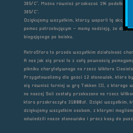
385/C”. Można również przekazać 1% podatku na 
385/C”.
Dziękujemy wszystkim, którzy wsparli tę akcję. R
pomoc potrzebującym – mamy nadzieję, że dzięki
biegającego po boisku.
RetroSfera to przede wszystkim działalność cha
A nas jak się prosi to z całą pewnością pomagam
pikniku charytatywnego na rzecz Wiktora Ciesiel
Przygotowaliśmy dla gości 12 stanowisk, które b
się również turniej w grę Tekken III, z którego
na naszej Sali zostały przekazane na rzecz Witk
która przekroczyła 31000zł. Dzięki wszystkim, kt
dziękujemy wszystkim osobom, z którymi mogliś
odwiedzili nasze stanowiska i prócz kasy do pusz