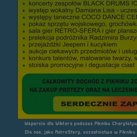
Wsparcie dla Wiktora podczas Pikniku Charytat
Dla nas, jako RetroSfery, uczestnictwo w Pikniku