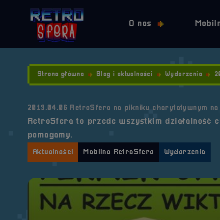
O nas
Mobil
Strona główna
Blog i aktualności
Wydarzenia
2
2019.04.06 RetroSfera na pikniku charytatywnym na 
RetroSfera to przede wszystkim działalność c
pomagamy.
Aktualności
Mobilna RetroSfera
Wydarzenia