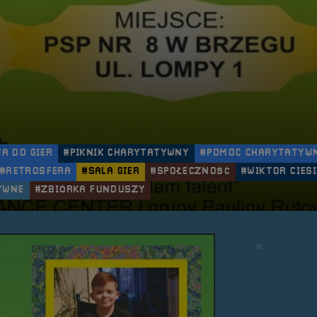
JA DO GIER
#PIKNIK CHARYTATYWNY
#POMOC CHARYTATYW
#RETROSFERA
#SALA GIER
#SPOŁECZNOŚĆ
#WIKTOR CIESI
YWNE
#ZBIÓRKA FUNDUSZY