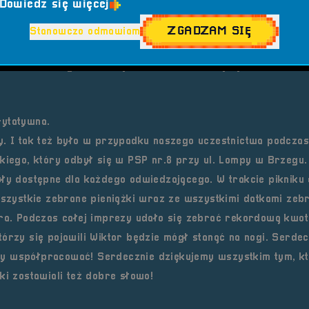
Dowiedz się więcej
numer KRS: 0000186434, cel szczegółowy: „Wiktor Ciesielsk
ZGADZAM SIĘ
Stanowczo odmawiam
etroSfera zawsze chętnie angażuje się w inicjatywy niosące
 takiemu zaangażowaniu już wkrótce zobaczymy Wiktora
rytatywna.
y. I tak też było w przypadku naszego uczestnictwa podcza
skiego, który odbył się w PSP nr.8 przy ul. Lompy w Brzegu.
yły dostępne dla każdego odwiedzającego. W trakcie pikniku
 wszystkie zebrane pieniążki wraz ze wszystkimi datkami zeb
ora. Podczas całej imprezy udało się zebrać rekordową kwot
órzy się pojawili Wiktor będzie mógł stanąć na nogi. Serdec
my współpracować! Serdecznie dziękujemy wszystkim tym, k
ki zostawiali też dobre słowo!