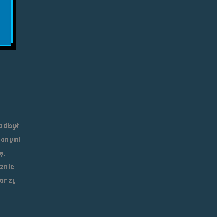
i
s
 odbył
ranymi
ę,
znie
tórzy