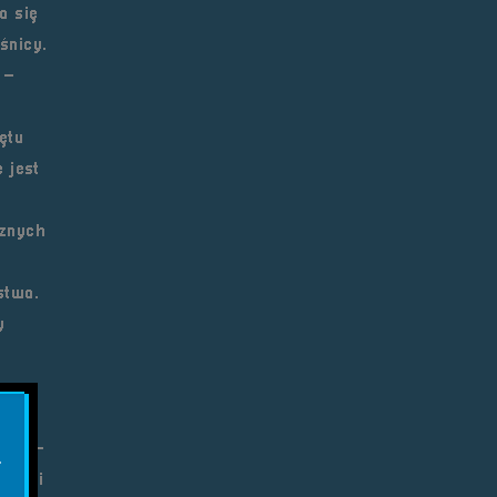
a się
śnicy.
 –
ętu
 jest
cznych
stwa.
y
em.
omóc –
.
ielski