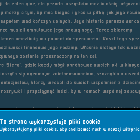
i do retro gier, ale przede wszystkim możliwością włączeni
 marzy o tym, by móc biegać i grać w piłkę, jak jego rówie
z zespołem wad kończyn dolnych. Jego historia porusza serca
karze musieli amputować jego prawą nogę. Teraz zbieramy
t, które umożliwią mu powrót do sprawności. Koszt tego sprz
ożliwości finansowe jego rodziny. Właśnie dlatego tak ważne
tywnego zostanie przeznaczony na ten cel.
tro-Sfera”, gdzie każdy mógł spróbować swoich sił w klasy
ieszyło się ogromnym zainteresowaniem, szczególnie wśród
 entuzjastów, którzy wracali do swoich wspomnień z dzieciń
 rozrywki i przyciągnąć ludzi, by w ramach wspólnej zabaw
tycznych po pokaz sprzętu wojskowego i przejażdżki kucyki
i i zaangażowania. Uczestnicy mogli wrzucić symboliczną
Ta strona wykorzystuje pliki cookie
marzeń. Każdy, kto nie mógł dotrzeć na piknik, nadal może p
Wykorzystujemy pliki cookie, aby analizować ruch w naszej witrynie
89 8944 0003 0000 2088 2000 0010, z tytułem: „Wiktor Cies