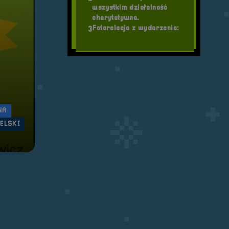
wszystkim działalność
charytatywna.
Fotorelacja z wydarzenia:
3
NA
ELSKI