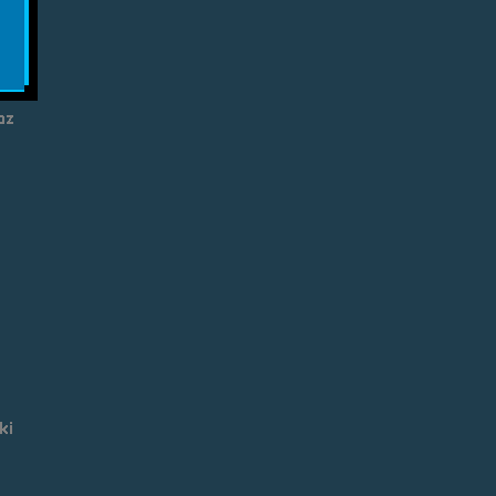
lka
az
ki