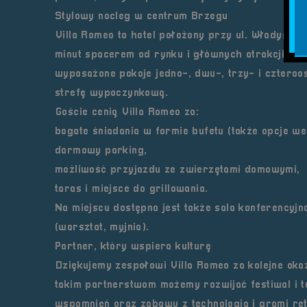
Stylowy nocleg w centrum Brzegu
Villa Romeo
to hotel położony przy ul. Władysława
minut spacerem od rynku i głównych atrakcji tur
wyposażone pokoje jedno-, dwu-, trzy- i czteroos
strefę wypoczynkową.
Goście cenią Villa Romeo za:
bogate śniadania w formie bufetu
(także opcje we
darmowy parking
,
możliwość przyjazdu ze zwierzętami domowymi
,
taras i miejsce do grillowania
.
Na miejscu dostępna jest także sala konferencyjn
(warsztat, myjnia).
Partner, który wspiera kulturę
Dziękujemy zespołowi
Villa Romeo
za kolejne oka
takim partnerstwom możemy rozwijać festiwal i tw
wspomnień oraz zabawy z technologią i grami ret