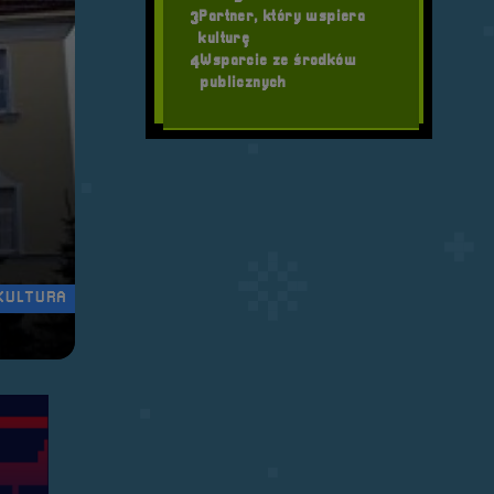
Partner, który wspiera
3
kulturę
Wsparcie ze środków
4
publicznych
KULTURA