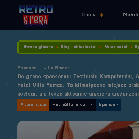
O nas
Mobil
Strona główna
Blog i aktualności
Aktualności
S
Sponsor – Villa Romeo
Do grona sponsorów Festiwalu Komputerów, Gi
Hotel Villa Romeo. To klimatyczne miejsce zlo
noclegi, ale także aktywnie wspiera wydarzeni
Aktualności
RetroSfera vol. 7
Sponsor