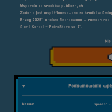
Wsparcie ze środków publicznych
Zadanie jest współfinansowane ze środków
Gmin
Brzeg 2025”
, a także finansowane w ramach reali
Gier i Konsol – RetroSfera vol.7”
.
Nie
Podsumowanie wpis
Nazwa:
Sponsor – 