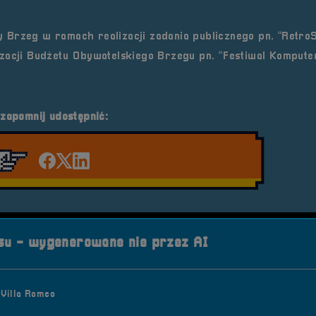
y Brzeg
w ramach realizacji zadania publicznego pn.
“Retro
zacji
Budżetu Obywatelskiego Brzegu
pn.
“Festiwal Kompute
 zapomnij udostępnić:
Udostępnij na facebook'u
Udostępnij na Twiterze
Udostępnij na LinkedIn
u - wygenerowane nie przez AI
Villa Romeo