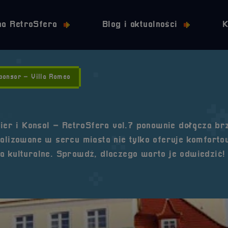
Przejdź do nawigacji
Przejdź do stopki
Przejdź do treści
na RetroSfera
Blog i aktualności
K
ponsor – Villa Romeo
er i Konsol – RetroSfera vol.7 ponownie dołącza br
kalizowane w sercu miasta nie tylko oferuje komfort
a kulturalne. Sprawdź, dlaczego warto je odwiedzić!