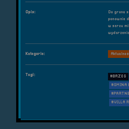
Opis:
Do grona s
ponownie d
w sercu mi
wydarzenia
Kategorie:
Aktualnoś
Tagi:
#BRZEG
#GMINA
#PARTN
#VILLA 