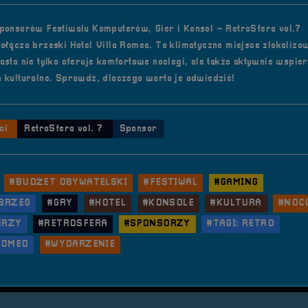
ponsorów Festiwalu Komputerów, Gier i Konsol – RetroSfera vol.7
ołącza brzeski Hotel Villa Romeo. To klimatyczne miejsce zlokalizo
asta nie tylko oferuje komfortowe noclegi, ale także aktywnie wspie
 kulturalne. Sprawdź, dlaczego warto je odwiedzić!
ci
RetroSfera vol. 7
Sponsor
#BUDŻET OBYWATELSKI
#FESTIWAL
#GAMING
 BRZEG
#GRY
#HOTEL
#KONSOLE
#KULTURA
#NOC
ERZY
#RETROSFERA
#SPONSORZY
#TAGI: RETRO
ROMEO
#WYDARZENIE