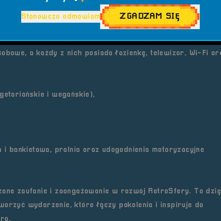
ZGADZAM SIĘ
Stanowczo odmawiam
 Łokietka 26 – w cichej, zielonej części Brzegu, zaledwie ki
ystycznych miasta. Obiekt oferuje eleganckie, komfortowo
obowe, a każdy z nich posiada łazienkę, telewizor, Wi-Fi or
getariańskie i wegańskie),
a i bankietowa, pralnia oraz udogodnienia motoryzacyjne
zane zaufanie i zaangażowanie w rozwój RetroSfery. To dzię
orzyć wydarzenie, które łączy pokolenia i inspiruje do
ro.