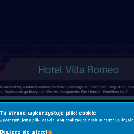
7
Ta strona wykorzystuje pliki cookie
estiwalu Komputerów, Gier i Konsol –
RetroSfera vol.7
pono
Wykorzystujemy pliki cookie, aby analizować ruch w naszej witrynie
e miejsce na nocleg podczas festiwalu, ale także sprawdzony
Dowiedz się więcej