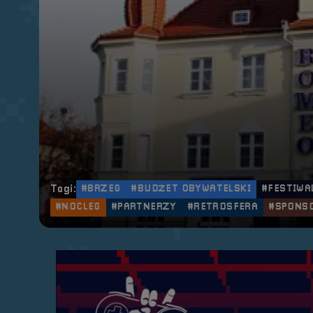
Tagi:
#BRZEG
#BUDŻET OBYWATELSKI
#FESTIWA
#NOCLEG
#PARTNERZY
#RETROSFERA
#SPONS