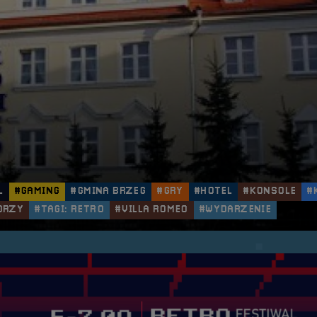
L
#GAMING
#GMINA BRZEG
#GRY
#HOTEL
#KONSOLE
#
ORZY
#TAGI: RETRO
#VILLA ROMEO
#WYDARZENIE