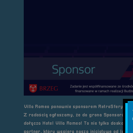
Villa Romeo ponownie sponsorem RetroSfery vol.
Z radością ogłaszamy, że do grona Sponsorów F
dołącza
Hotel Villa Romeo
! To nie tylko doskonał
partner, który wspiera naszą inicjatywę od lat.