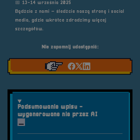
📅 13-14 września 2025
Bądźcie z nami – śledźcie naszą stronę i social
media, gdzie wkrótce zdradzimy więcej
szczegółów.
Nie zapomnij udostępnić:
Udostępnij na facebook'
Udostępnij na Twiter
Udostępnij na Link
Podsumowanie wpisu -
wygenerowane nie przez AI