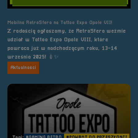
Mobilna RetroSfera na Tattoo Expo Opole VII!
Z radością ogłaszamy, że RetroSfera weźmie
udział w Tattoo Expo Opole VIII, które
powraca już w nadchodzącym roku, 13-14
września 2025! 💉✨
Aktualności
Tagi:
#GAMING RETRO
#POWRÓT DO PRZESZŁOŚCI