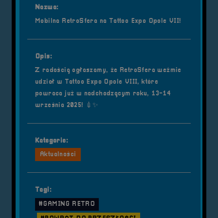
Nazwa:
Mobilna RetroSfera na Tattoo Expo Opole VII!
Opis:
Z radością ogłaszamy, że RetroSfera weźmie
udział w Tattoo Expo Opole VIII, które
powraca już w nadchodzącym roku, 13-14
września 2025! 💉✨
Kategorie:
Aktualności
Tagi:
#GAMING RETRO