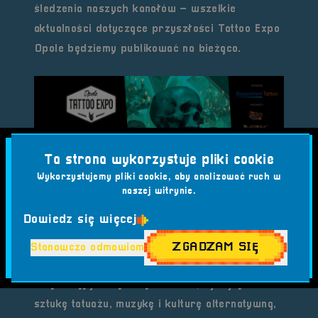
śledzenia naszych kanałów – wszelkie
aktualności dotyczące przyszłości Tattoo Expo
Opole będziemy publikować na bieżąco.
Ta strona wykorzystuje pliki cookie
Wykorzystujemy pliki cookie, aby analizować ruch w
Zapowiedź
naszej witrynie.
Z radością ogłaszamy, że RetroSfera weźmie
Dowiedz się więcej
udział w
Tattoo Expo Opole VII
, które powraca
już w
nadchodzącym roku, 13-14 września
ZGADZAM SIĘ
Stanowczo odmawiam
2025
! 💉✨
W tym wyjątkowym wydarzeniu, łączącym
sztukę tatuażu, muzykę i kulturę alternatywną,