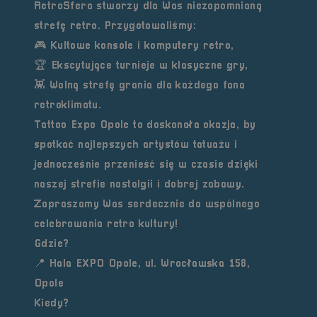
RetroSfera stworzy dla Was niezapomnianą
strefę retro
. Przygotowaliśmy:
🎮 Kultowe konsole i komputery retro,
🏆 Ekscytujące turnieje w klasyczne gry,
👾 Wolną strefę grania dla każdego fana
retroklimatu.
Tattoo Expo Opole to doskonała okazja, by
spotkać najlepszych artystów tatuażu i
jednocześnie przenieść się w czasie dzięki
naszej strefie nostalgii i dobrej zabawy.
Zapraszamy Was serdecznie do wspólnego
celebrowania retro kultury!
Gdzie?
📍 Hala EXPO Opole, ul. Wrocławska 158,
Opole
Kiedy?