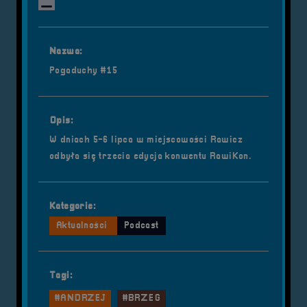
Nazwa:
Pogaduchy #15
Opis:
W dniach 5-6 lipca w miejscowości Rawicz
odbyła się trzecia edycja konwentu RawiKon.
Kategorie:
Aktualności
Podcast
Tagi:
#ANDRZEJ
#BRZEG