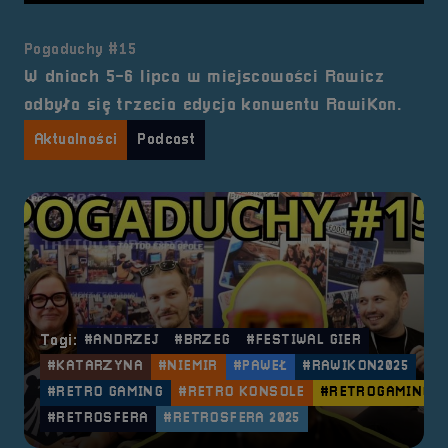
Pogaduchy #15
W dniach 5-6 lipca w miejscowości Rawicz
odbyła się trzecia edycja konwentu RawiKon.
Aktualności
Podcast
Tagi:
#ANDRZEJ
#BRZEG
#FESTIWAL GIER
#KATARZYNA
#NIEMIR
#PAWEŁ
#RAWIKON2025
#RETRO GAMING
#RETRO KONSOLE
#RETROGAMING
#RETROSFERA
#RETROSFERA 2025