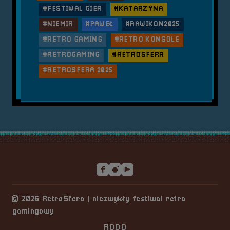
#FESTIWAL GIER
#KATARZYNA
#NIEMIR
#PAWEŁ
#RAWIKON2025
#RETRO GAMING
#RETRO KONSOLE
#RETROGAMING
#RETROSFERA
#RETROSFERA 2025
Stopka serwisu
© 2026 RetroSfera | niezwykły festiwal retro
gamingowy
RODO