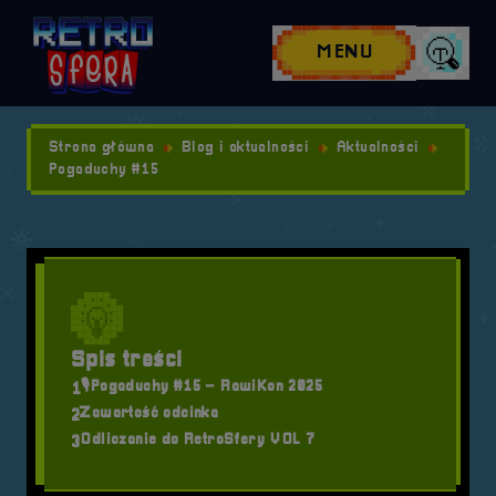
Przejdź do nawigacji
Przejdź do stopki
Przejdź do treści
MENU
Wyszuk
Strona główna
Blog i aktualności
Aktualności
Pogaduchy #15
Spis treści
🎙️Pogaduchy #15 – RawiKon 2025
1
Zawartość odcinka
2
Odliczanie do RetroSfery VOL 7
3