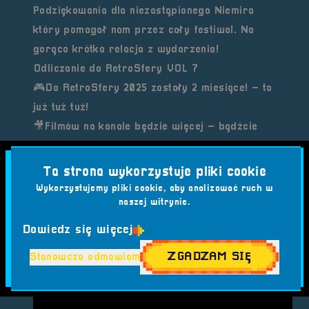
Podziękowania dla niezastąpionego Niemira
który pomagał nam przez cały festiwal. Na
gorąco krótka relacja z wydarzenia!
Odliczanie do RetroSfery VOL 7
🎮Do RetroSfery 2025 zostały 2 miesiące! – to
już tuż tuż!
🎥Filmów na kanale będzie więcej – bądźcie
czujni!
💬Dajcie znać na naszych mediach
Ta strona wykorzystuje pliki cookie
społecznościowych czy taka forma Wam
Wykorzystujemy pliki cookie, aby analizować ruch w
naszej witrynie.
odpowiada!
Dowiedz się więcej
ZGADZAM SIĘ
Stanowczo odmawiam