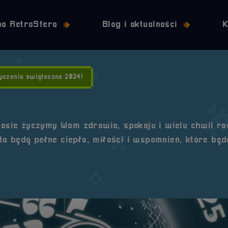
Przejdź do nawigacji
Przejdź do stopki
Przejdź do treści
na RetroSfera
Blog i aktualności
K
yczenia świąteczne 2024!
sie życzymy Wam zdrowia, spokoju i wielu chwil ra
a będą pełne ciepła, miłości i wspomnień, które będ