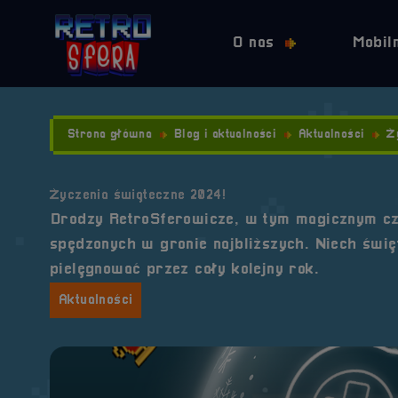
O nas
Mobil
Strona główna
Blog i aktualności
Aktualności
Ż
Życzenia świąteczne 2024!
Drodzy RetroSferowicze, w tym magicznym cza
spędzonych w gronie najbliższych. Niech święt
pielęgnować przez cały kolejny rok.
Aktualności