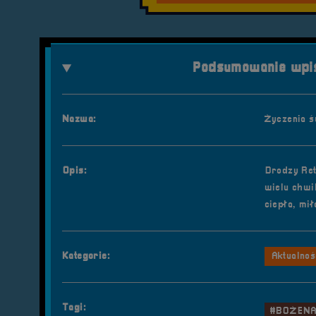
Podsumowanie wpis
Nazwa:
Życzenia ś
Opis:
Drodzy Ret
wielu chwi
ciepła, mi
Kategorie:
Aktualnoś
Tagi:
#BOŻENA