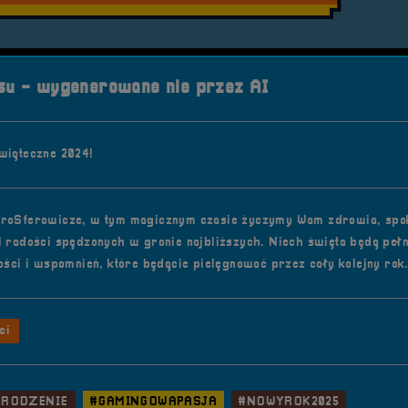
u - wygenerowane nie przez AI
wiąteczne 2024!
roSferowicze, w tym magicznym czasie życzymy Wam zdrowia, spok
l radości spędzonych w gronie najbliższych. Niech święta będą peł
łości i wspomnień, które będącie pielęgnować przez cały kolejny rok
ci
RODZENIE
#GAMINGOWAPASJA
#NOWYROK2025