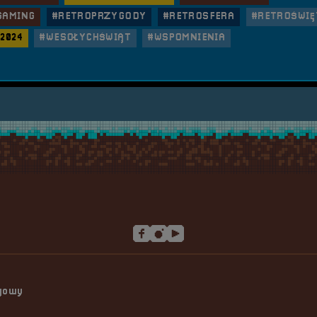
GAMING
#RETROPRZYGODY
#RETROSFERA
#RETROŚWIĘ
2024
#WESOŁYCHŚWIĄT
#WSPOMNIENIA
ngowy