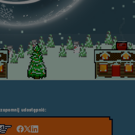
 zapomnij udostępnić:
Udostępnij na facebook'u
Udostępnij na Twiterze
Udostępnij na LinkedIn