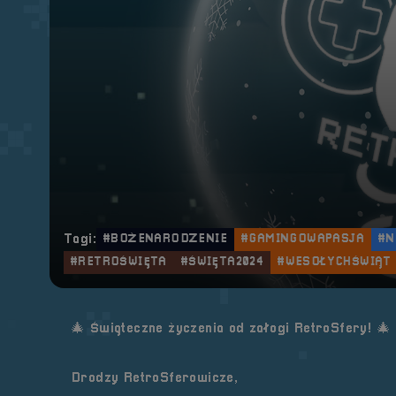
Tagi:
#BOŻENARODZENIE
#GAMINGOWAPASJA
#N
#RETROŚWIĘTA
#ŚWIĘTA2024
#WESOŁYCHŚWIĄT
🎄 Świąteczne życzenia od załogi RetroSfery! 🎄
Drodzy RetroSferowicze,