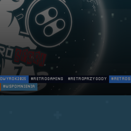
OWYROK2025
#RETROGAMING
#RETROPRZYGODY
#RETROS
#WSPOMNIENIA