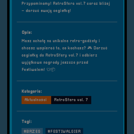
Przypominamy! RetroSfera vol.7 coraz bliżej
– dorzuć swoją cegiełkę!
Opis:
Masz ochotę na unikalne retro-gadżety i
chcesz wspierać to, co kochasz? 🎮 Dorzuć
cegiełkę do RetroSfery vol.7 i odbierz
wyjątkowe nagrody jeszcze przed
Festiwalem! 👕📦
Kategorie:
Aktualności
RetroSfera vol. 7
Tagi:
#BRZEG
#FESTIWALGIER