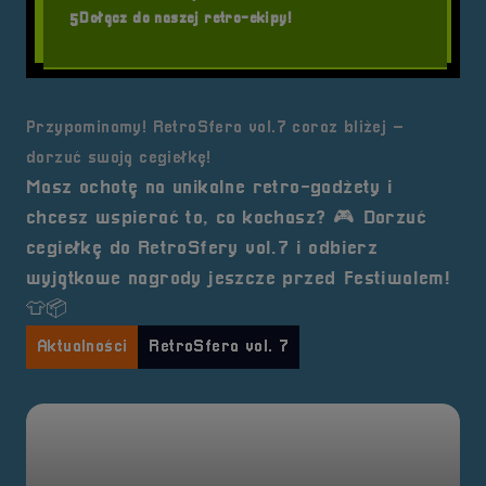
Dołącz do naszej retro-ekipy!
5
Przypominamy! RetroSfera vol.7 coraz bliżej –
dorzuć swoją cegiełkę!
Masz ochotę na unikalne retro-gadżety i
chcesz wspierać to, co kochasz? 🎮 Dorzuć
cegiełkę do RetroSfery vol.7 i odbierz
wyjątkowe nagrody jeszcze przed Festiwalem!
👕📦
Aktualności
RetroSfera vol. 7