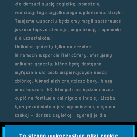
kto dorzuci swoją cegiełkę, pomoże w
realizacji tego wyjątkowego wydarzenia. Dzięki
Twojemu wsparciu będziemy mogli zaoferować
jeszcze lepsze atrakcje, organizację i upominki
dla uczestników!
Unikalne gadżety tylko na zrzutce
W ramach wsparcia RetroSfery, oferujemy
unikalne
gadżety
, które będą dostępne
wyłącznie dla osób wspierających naszą
zbiórkę. Wśród nich znajdziesz
boxy
,
bluzy
oraz
koszulki EX
, których nie będzie można
kupić na festiwalu ani nigdzie indziej. Liczba
tych przedmiotów jest ograniczona, więc nie
czekaj – dorzuć cegiełkę i zgarnij je dla
siebie!
Gwarancja dostępności upominków
Ta strona wykorzystuje pliki cookie