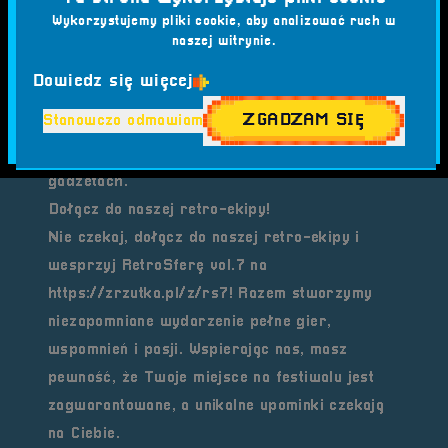
Dzięki wsparciu przez zrzutkę, masz
Wykorzystujemy pliki cookie, aby analizować ruch w
gwarancję
, że Twój upominek czeka na Ciebie
naszej witrynie.
w dniu festiwalu! Wysyłka nagród odbędzie się
Dowiedz się więcej
jeszcze w miesiącu poprzedzającym
ZGADZAM SIĘ
Stanowczo odmawiam
wydarzenie, dzięki czemu już na RetroSferze
będziesz mógł pojawić się w nowych, retro-
gadżetach.
Dołącz do naszej retro-ekipy!
Nie czekaj, dołącz do naszej retro-ekipy i
wesprzyj RetroSferę vol.7 na
https://zrzutka.pl/z/rs7
! Razem stworzymy
niezapomniane wydarzenie pełne gier,
wspomnień i pasji. Wspierając nas, masz
pewność, że Twoje miejsce na festiwalu jest
zagwarantowane, a unikalne upominki czekają
na Ciebie.