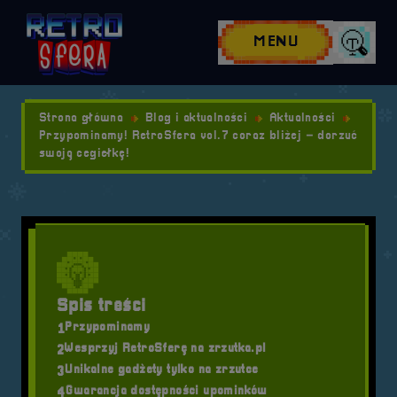
Przejdź do nawigacji
Przejdź do stopki
Przejdź do treści
MENU
Wyszuk
Strona główna
Blog i aktualności
Aktualności
Przypominamy! RetroSfera vol.7 coraz bliżej – dorzuć
swoją cegiełkę!
Spis treści
Przypominamy
1
Wesprzyj RetroSferę na zrzutka.pl
2
Unikalne gadżety tylko na zrzutce
3
Gwarancja dostępności upominków
4