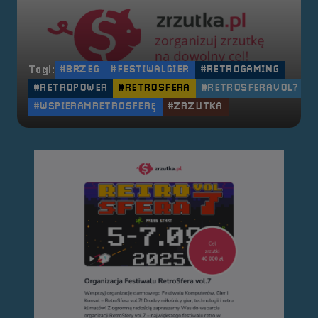
Tagi:
#BRZEG
#FESTIWALGIER
#RETROGAMING
#RETROPOWER
#RETROSFERA
#RETROSFERAVOL7
#WSPIERAMRETROSFERĘ
#ZRZUTKA