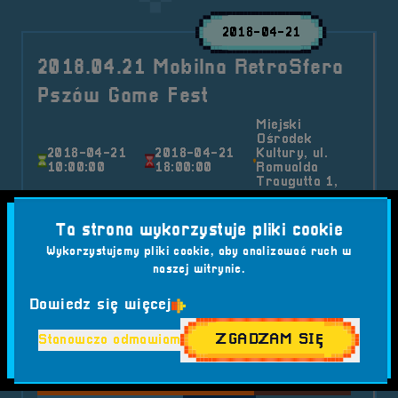
2018-04-21
2018.04.21 Mobilna RetroSfera
Pszów Game Fest
Miejski
Ośrodek
2018-04-21
2018-04-21
Kultury, ul.
10:00:00
18:00:00
Romualda
Traugutta 1,
44-370 Pszów
Nasza podróż z retro-gamingiem nabrała
Ta strona wykorzystuje pliki cookie
nowego wymiaru – Mobilna RetroSfera
Wykorzystujemy pliki cookie, aby analizować ruch w
przekroczyła granice Opolszczyzny i wkroczyła
naszej witrynie.
na Śląsk...
Dowiedz się więcej
Kategorie wpisu:
Aktualności
Mobilna RetroSfera
Wydarzenia
ZGADZAM SIĘ
Stanowczo odmawiam
Tagi:
#GADŻETY
#IKONĄ RETRO
#LOKALNE MEDIA
#MIEJSKI OŚRODEK KULTURY PSZÓW
#MINI TURNIEJ