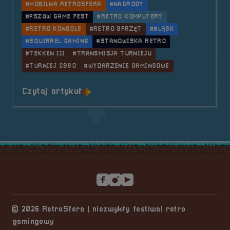
#MOBILNA RETROSFERA
#NAGRODY
#PSZÓW GAME FEST
#RETRO KOMPUTERY
#RETRO KONSOLE
#RETRO SPRZĘT
#ŚLĄSK
#SQUIRREL GAMING
#STANOWISKA RETRO
#TEKKEN III
#TRANSMISJA TURNIEJU
#TURNIEJ CSGO
#WYDARZENIE GAMINGOWE
o tytule 2018.04.21 Mobilna Retr
Czytaj artykuł
Stopka serwisu
© 2026 RetroSfera | niezwykły festiwal retro
gamingowy