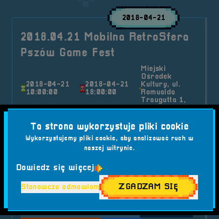
2018-04-21
2018.04.21 Mobilna RetroSfera
Pszów Game Fest
Miejski
Ośrodek
2018-04-21
2018-04-21
Kultury, ul.
10:00:00
18:00:00
Romualda
Traugutta 1,
44-370 Pszów
Nasza podróż z retro-gamingiem nabrała
Ta strona wykorzystuje pliki cookie
nowego wymiaru – Mobilna RetroSfera
Wykorzystujemy pliki cookie, aby analizować ruch w
przekroczyła granice Opolszczyzny i wkroczyła
naszej witrynie.
na Śląsk...
Dowiedz się więcej
Kategorie wpisu:
Aktualności
Mobilna RetroSfera
Wydarzenia
ZGADZAM SIĘ
Stanowczo odmawiam
Tagi:
#GADŻETY
#IKONĄ RETRO
#LOKALNE MEDIA
#MIEJSKI OŚRODEK KULTURY PSZÓW
#MINI TURNIEJ