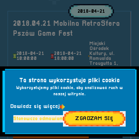
2018-04-21
2018.04.21 Mobilna RetroSfera
Pszów Game Fest
Miejski
Ośrodek
2018-04-21
2018-04-21
Kultury, ul.
10:00:00
18:00:00
Romualda
Traugutta 1,
44-370 Pszów
Nasza podróż z retro-gamingiem nabrała
Ta strona wykorzystuje pliki cookie
nowego wymiaru – Mobilna RetroSfera
Wykorzystujemy pliki cookie, aby analizować ruch w
przekroczyła granice Opolszczyzny i wkroczyła
naszej witrynie.
na Śląsk...
Dowiedz się więcej
Kategorie wpisu:
Aktualności
Mobilna RetroSfera
Wydarzenia
ZGADZAM SIĘ
Stanowczo odmawiam
Tagi:
#GADŻETY
#IKONĄ RETRO
#LOKALNE MEDIA
#MIEJSKI OŚRODEK KULTURY PSZÓW
#MINI TURNIEJ