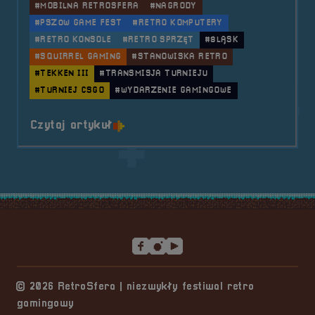
#MOBILNA RETROSFERA
#NAGRODY
#PSZÓW GAME FEST
#RETRO KOMPUTERY
#RETRO KONSOLE
#RETRO SPRZĘT
#ŚLĄSK
#SQUIRREL GAMING
#STANOWISKA RETRO
#TEKKEN III
#TRANSMISJA TURNIEJU
#TURNIEJ CSGO
#WYDARZENIE GAMINGOWE
o tytule 2018.04.21 Mobilna Retr
Czytaj artykuł
Stopka serwisu
© 2026 RetroSfera | niezwykły festiwal retro
gamingowy