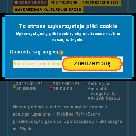
#RETRO GAMING
#RETROSFERA
#RETROSFERA 2025
#WYDARZENIA KULTURALNE BRZEG
o tytule Patronat Medialny &#8211
Czytaj artykuł
Ta strona wykorzystuje pliki cookie
Wykorzystujemy pliki cookie, aby analizować ruch w
naszej witrynie.
2018-04-21
Dowiedz się więcej
2018.04.21 Mobilna RetroSfera
ZGADZAM SIĘ
Pszów Game Fest
Stanowczo odmawiam
Miejski
Ośrodek
2018-04-21
2018-04-21
Kultury, ul.
10:00:00
18:00:00
Romualda
Traugutta 1,
44-370 Pszów
Nasza podróż z retro-gamingiem nabrała
nowego wymiaru – Mobilna RetroSfera
przekroczyła granice Opolszczyzny i wkroczyła
na Śląsk...