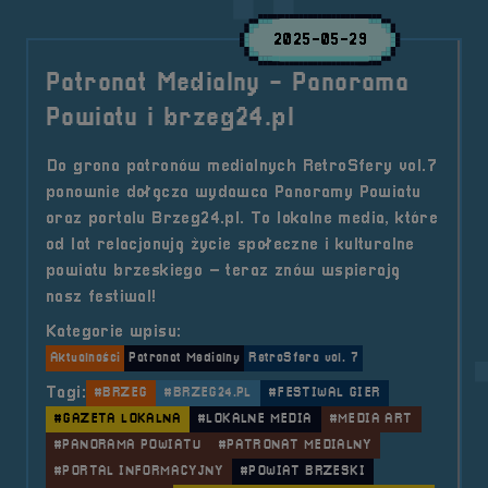
2025-05-29
Patronat Medialny - Panorama
Powiatu i brzeg24.pl
Do grona patronów medialnych RetroSfery vol.7
ponownie dołącza wydawca Panoramy Powiatu
oraz portalu Brzeg24.pl. To lokalne media, które
od lat relacjonują życie społeczne i kulturalne
powiatu brzeskiego – teraz znów wspierają
nasz festiwal!
Kategorie wpisu:
Aktualności
Patronat Medialny
RetroSfera vol. 7
Tagi:
#BRZEG
#BRZEG24.PL
#FESTIWAL GIER
#GAZETA LOKALNA
#LOKALNE MEDIA
#MEDIA ART
#PANORAMA POWIATU
#PATRONAT MEDIALNY
#PORTAL INFORMACYJNY
#POWIAT BRZESKI