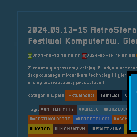
2024.09.13-15 RetroSfera 
Festiwal Komputerów, Gier
2024-09-13 16:00:00
2024-09-15 16:00:00
Z radością ogłaszamy kolejną, 6. edycję naszeg
dedykowanego miłośnikom technologii i gier z l
bramy wskrzeszonej przeszłości!
Kategorie wpisu:
Aktualności
Festiwal
Wyda
Tagi:
##AFTERPARTY
##BRZEG
##BRZEGEVEN
##FESTIWALRETRO
##FOODTRUCKI
##GAMIN
##KATOD
##MOMENTVM
##PIWOZŻUKA
##R