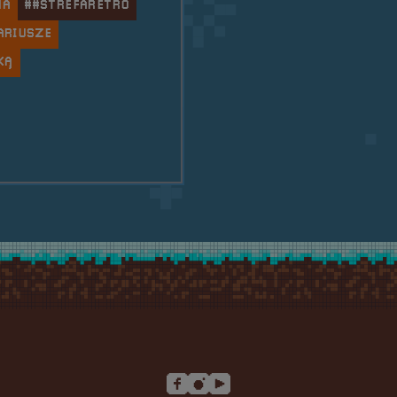
NA
##STREFARETRO
ARIUSZE
KĄ
oSfera vol.6 &#8211; Festiwal Komputerów, Gier i Kon