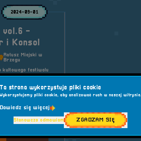
2024-09-01
vol.6 -
 i Konsol
Ratusz Miejski w
Brzegu
o kultowego festiwalu
at minionych. Otwieramy
Ta strona wykorzystuje pliki cookie
Wykorzystujemy pliki cookie, aby analizować ruch w naszej witrynie
rzenia
Dowiedz się więcej
TS
##COSPLAY
ZGADZAM SIĘ
Stanowczo odmawiam
GCOMMUNITY
ETROGAMING