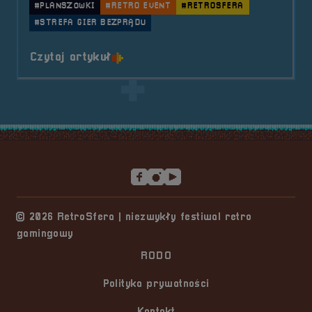
#PLANSZÓWKI
#RETRO EVENT
#RETROSFERA
#STREFA GIER BEZPRĄDU
o tytule RetroSfera Crew &#8211;
Czytaj artykuł
Stopka serwisu
© 2026 RetroSfera | niezwykły festiwal retro
gamingowy
RODO
Polityka prywatności
Kontakt