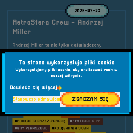
2025-07-23
RetroSfera Crew - Andrzej
Miller
Andrzej Miller to nie tylko doświadczony
szkoleniowiec i pasjonat planszówek, ale także
wieloletni członek RetroSfera Crew. Od drugiej
Ta strona wykorzystuje pliki cookie
edycji festiwalu prowadzi Strefę Gier BezPrądu,
Wykorzystujemy pliki cookie, aby analizować ruch w
a na co dzień można go spotkać w rodzinnej
naszej witrynie.
księgarni „Sowa”, gdzie królują książki i
Dowiedz się więcej
planszówki. Poznajcie go lepiej!
Kategorie wpisu:
ZGADZAM SIĘ
Stanowczo odmawiam
Aktualności
RetroSfera Crew
RetroSfera vol. 7
Tagi:
#ANDRZEJ MILLER
#BRZEG
#EDUKACJA PRZEZ ZABAWĘ
#FESTIWAL GIER
#GRY PLANSZOWE
#KSIĘGARNIA SOWA