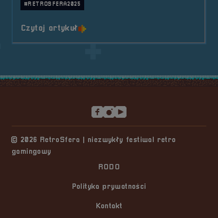
#RETROSFERA2025
o tytule Patronat medialny &#82
Czytaj artykuł
Stopka serwisu
© 2026 RetroSfera | niezwykły festiwal retro
gamingowy
RODO
Polityka prywatności
Kontakt